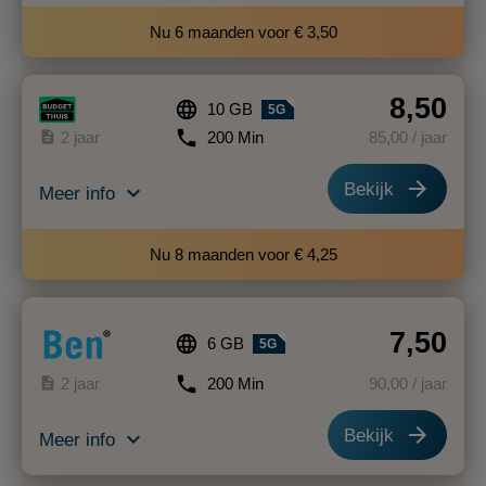
Nu 6 maanden voor € 3,50
8,50
language
10 GB
5G
phone
description
2 jaar
200 Min
85
,00
/ jaar
arrow_forward
Bekijk
expand_more
Meer info
Nu 8 maanden voor € 4,25
7,50
language
6 GB
5G
phone
description
2 jaar
200 Min
90
,00
/ jaar
arrow_forward
Bekijk
expand_more
Meer info