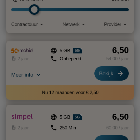
arrow_drop_down
arrow_drop_down
arrow_drop_down
Contractduur
Netwerk
Provider
6,50
language
5 GB
5G
phone
description
2 jaar
Onbeperkt
54
,00
/ jaar
arrow_forward
Bekijk
expand_more
Meer info
Nu 12 maanden voor € 2,50
6,50
language
5 GB
5G
phone
description
2 jaar
250 Min
60
,00
/ jaar