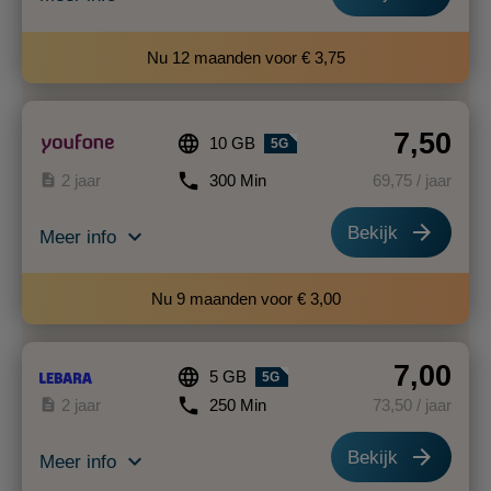
Nu 12 maanden voor € 3,75
7,50
language
10 GB
5G
phone
description
2 jaar
300 Min
69
,75
/ jaar
arrow_forward
Bekijk
expand_more
Meer info
Nu 9 maanden voor € 3,00
7,00
language
5 GB
5G
phone
description
2 jaar
250 Min
73
,50
/ jaar
arrow_forward
Bekijk
expand_more
Meer info