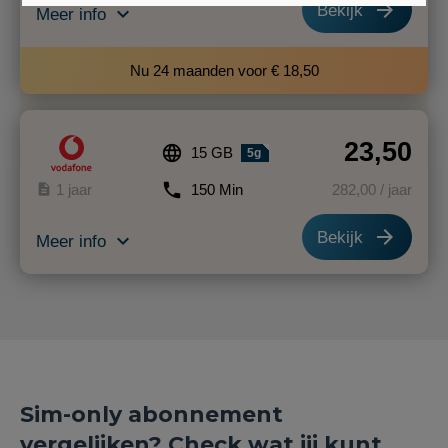
arrow_forward
Bekijk
expand_more
Meer info
Nu 24 maanden voor € 18,50
23,50
language
15 GB
5g
phone
description
1 jaar
150 Min
282
,00
/ jaar
arrow_forward
Bekijk
expand_more
Meer info
Sim-only abonnement
vergelijken? Check wat jij kunt