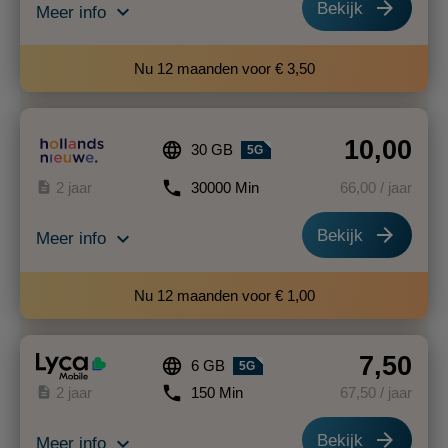
arrow_forward
Bekijk
expand_more
Meer info
Nu 12 maanden voor € 3,50
10,00
language
30 GB
5G
phone
description
2 jaar
30000 Min
66
,00
/ jaar
arrow_forward
Bekijk
expand_more
Meer info
Nu 12 maanden voor € 1,00
7,50
language
6 GB
5G
phone
description
2 jaar
150 Min
67
,50
/ jaar
arrow_forward
Bekijk
expand_more
Meer info