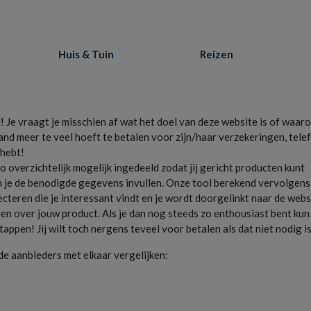
Huis & Tuin
Reizen
l! Je vraagt je misschien af wat het doel van deze website is of waa
nd meer te veel hoeft te betalen voor zijn/haar verzekeringen, tele
 hebt!
o overzichtelijk mogelijk ingedeeld zodat jij gericht producten kunt
n je de benodigde gegevens invullen. Onze tool berekend vervolgens 
ecteren die je interessant vindt en je wordt doorgelinkt naar de webs
den over jouw product. Als je dan nog steeds zo enthousiast bent kun 
appen! Jij wilt toch nergens teveel voor betalen als dat niet nodig i
de aanbieders met elkaar vergelijken: