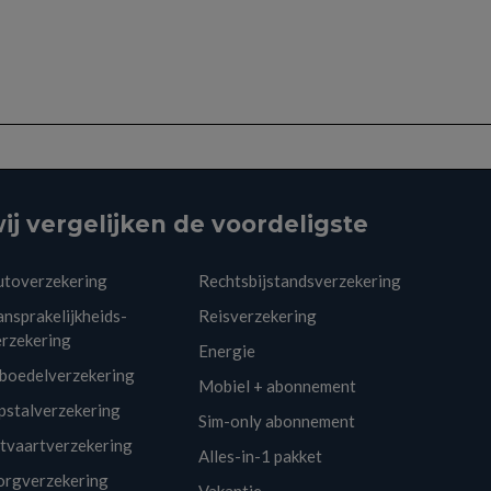
ij vergelijken de voordeligste
utoverzekering
Rechtsbijstandsverzekering
nsprakelijkheids-
Reisverzekering
erzekering
Energie
nboedelverzekering
Mobiel + abonnement
pstalverzekering
Sim-only abonnement
itvaartverzekering
Alles-in-1 pakket
orgverzekering
Vakantie