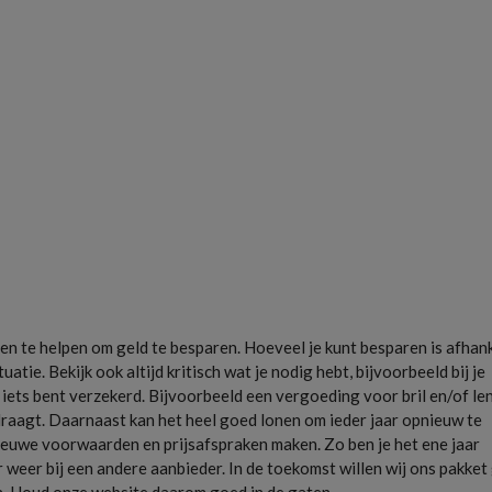
n te helpen om geld te besparen. Hoeveel je kunt besparen is afhank
uatie. Bekijk ook altijd kritisch wat je nodig hebt, bijvoorbeeld bij je
iets bent verzekerd. Bijvoorbeeld een vergoeding voor bril en/of le
 draagt. Daarnaast kan het heel goed lonen om ieder jaar opnieuw te
ieuwe voorwaarden en prijsafspraken maken. Zo ben je het ene jaar
r weer bij een andere aanbieder. In de toekomst willen wij ons pakket
. Houd onze website daarom goed in de gaten.