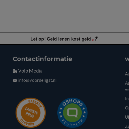
Contactinformatie
w
Volo Media
A
info@voordeligst.nl
Aa
v
I
O
U
Z