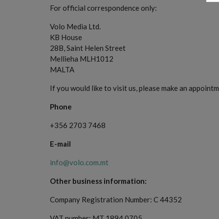
For official correspondence only:
Volo Media Ltd.
KB House
28B, Saint Helen Street
Mellieha MLH1012
MALTA
If you would like to visit us, please make an appointme
Phone
+356 2703 7468
E-mail
info@volo.com.mt
Other business information:
Company Registration Number: C 44352
VAT number: MT 1894 0705