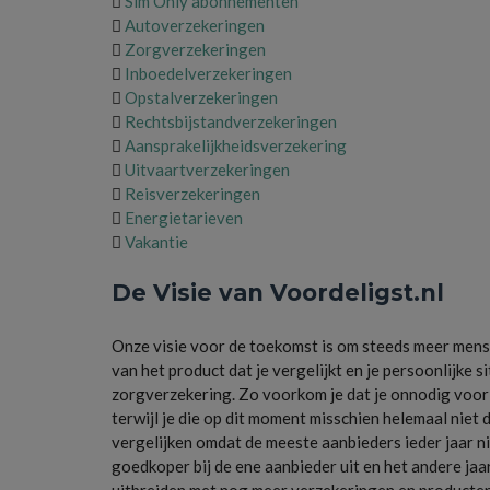

Sim Only abonnementen

Autoverzekeringen

Zorgverzekeringen

Inboedelverzekeringen

Opstalverzekeringen

Rechtsbijstandverzekeringen

Aansprakelijkheidsverzekering

Uitvaartverzekeringen

Reisverzekeringen

Energietarieven

Vakantie
De Visie van Voordeligst.nl
Onze visie voor de toekomst is om steeds meer mense
van het product dat je vergelijkt en je persoonlijke sit
zorgverzekering. Zo voorkom je dat je onnodig voor 
terwijl je die op dit moment misschien helemaal niet
vergelijken omdat de meeste aanbieders ieder jaar n
goedkoper bij de ene aanbieder uit en het andere jaa
uitbreiden met nog meer verzekeringen en producten