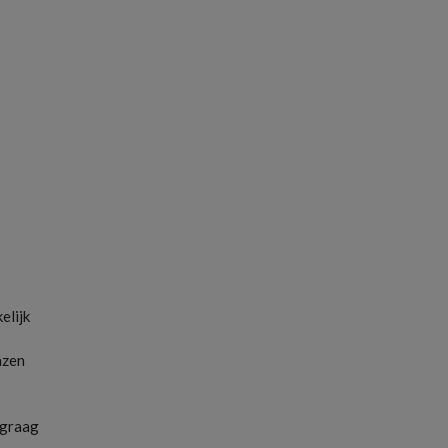
elijk
nzen
 graag