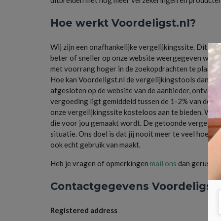
Hoe werkt Voordeligst.nl?
Wij zijn een onafhankelijke vergelijkingssite. Dit 
beter of sneller op onze website weergegeven worde
met voorrang hoger in de zoekopdrachten te plaatse
Hoe kan Voordeligst.nl de vergelijkingstools dan k
afgesloten op de website van de aanbieder, ontvangt
vergoeding ligt gemiddeld tussen de 1-2% van de co
onze vergelijkingssite kosteloos aan te bieden. Wij g
die voor jou gemaakt wordt. De getoonde vergelijking
situatie. Ons doel is dat jij nooit meer te veel hoef
ook echt gebruik van maakt.
Heb je vragen of opmerkingen
mail ons
dan gerust, w
Contactgegevens Voordeligst.
Registered address