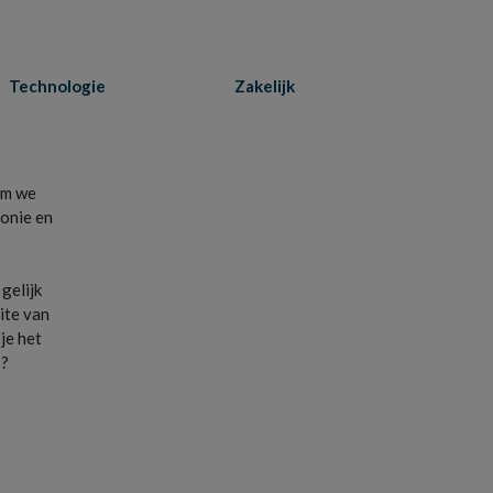
Technologie
Zakelijk
rom we
fonie en
gelijk
ite van
je het
s?