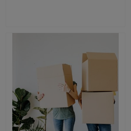
beleggingsrekeningen
,
crowdfunding
,
de goedkope manier van beleggen
,
ETF's
,
geautomatiseerd portefeuille management
,
Goedkoop Investeren
,
Indexfondsen
,
investeren
,
online broker websites