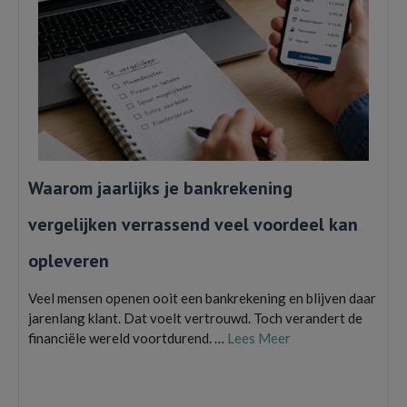
Waarom jaarlijks je bankrekening
vergelijken verrassend veel voordeel kan
opleveren
Veel mensen openen ooit een bankrekening en blijven daar
jarenlang klant. Dat voelt vertrouwd. Toch verandert de
financiële wereld voortdurend. …
Lees Meer
bankkosten
,
bankrekening vergelijken
,
besparen
,
betaalrekening
,
budget
,
financiële tips
,
geldzaken
,
nederland
,
overstappen
,
spaargeld