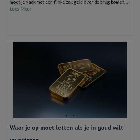
moet je vaak met een flinke zak geld over de brug komen. …
Lees Meer
aankoop financieren
,
bedrijfshypotheek
,
bedrijfspand kopen
,
zakelijk doorlopend
krediet
,
Zakelijk Hypotheek
,
zakelijke hypotheek aanvragen
,
zakelijke lening