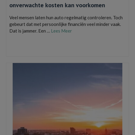
onverwachte kosten kan voorkomen
Veel mensen laten hun auto regelmatig controleren. Toch
gebeurt dat met persoonlijke financiën veel minder vaak.
Dat is jammer. Een …
Lees Meer
abonnementen
,
besparen
,
budget
,
financiële APK
,
financiën
,
geldzaken
,
huishoudboekje
,
vaste lasten
,
vergelijken
,
verzekeringen