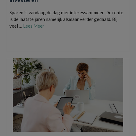
Waar je op moet letten als je in goud wilt
investeren
Sparen is vandaag de dag niet interessant meer. De rente
is de laatste jaren namelijk alsmaar verder gedaald. Bij
veel …
Lees Meer
Goud
,
gouden munten
,
goudexpert
,
goudprijs
,
goudprijs inkoop
,
goudstaven
kopen
,
inkoop van goud
,
Investeren in Goud