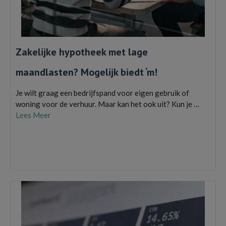
Zakelijke hypotheek met lage
maandlasten? Mogelijk biedt ‘m!
Je wilt graag een bedrijfspand voor eigen gebruik of
woning voor de verhuur. Maar kan het ook uit? Kun je …
Lees Meer
80% aflossingsvrij
,
financiering
,
Lage maandelijkse lasten
,
Mogelijk
Vastgoedfinancieringen
,
verhuur- of zakelijke hypotheek
,
zakelijke hypotheek
,
Zakelijke Hypotheek met Lage Maandlasten