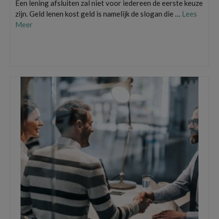
Een lening afsluiten zal niet voor iedereen de eerste keuze
zijn. Geld lenen kost geld is namelijk de slogan die …
Lees
Meer
Een lening afsluiten
,
een warmtepomp financieren
,
Geld lenen kost geld
,
kredietverstrekker
,
lening
,
Lening Aanvragen
,
Wat wil je bereiken met een lening