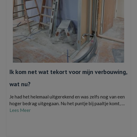
Ik kom net wat tekort voor mijn verbouwing,
wat nu?
Je had het helemaal uitgerekend en was zelfs nog van een
hoger bedrag uitgegaan. Nu het puntje bij paaltje komt, …
Lees Meer
5.000 euro lenen
,
Een lening afsluiten
,
een persoonlijke lening
,
geld lenen
,
Geld
Lenen voor een Verbouwing
,
verbouwing