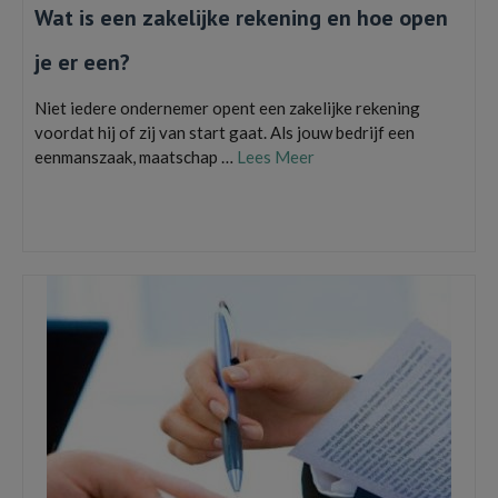
Wat is een zakelijke rekening en hoe open
je er een?
Niet iedere ondernemer opent een zakelijke rekening
voordat hij of zij van start gaat. Als jouw bedrijf een
eenmanszaak, maatschap …
Lees Meer
eenmanszaak
,
maatschap
,
ondernemer
,
vennootschap onder firma
,
vof
,
zakelijke
bankrekening openen
,
zakelijke rekening