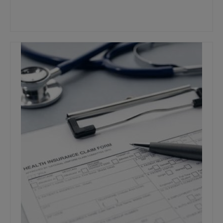
aandelen
,
bedrijf
,
Beleggen
,
budgetteren
,
financieel onafhankelijk
,
investeren
,
investering
,
obligaties
,
ondernemerschap
,
winst