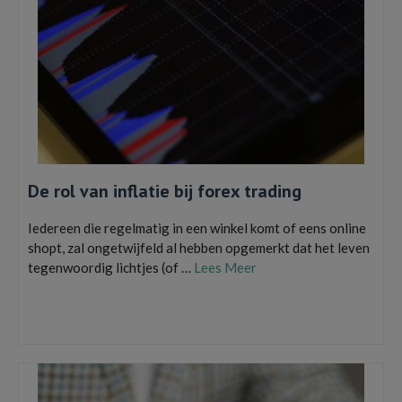
De rol van inflatie bij forex trading
Iedereen die regelmatig in een winkel komt of eens online
shopt, zal ongetwijfeld al hebben opgemerkt dat het leven
tegenwoordig lichtjes (of …
Lees Meer
De rol van inflatie bij forex trading
,
forex trading
,
Wat is forex trading
,
Wat is
inflatie precies