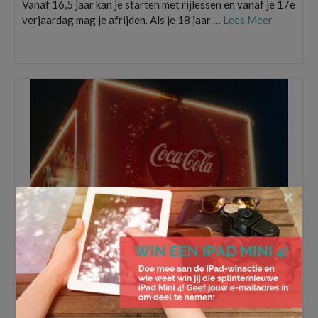
Vanaf 16,5 jaar kan je starten met rijlessen en vanaf je 17e
verjaardag mag je afrijden. Als je 18 jaar …
Lees Meer
autoverzekering
,
autoverzekering berekenen
×