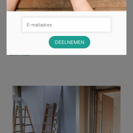
Trap niet in de trucjes van de Nederlandse
loterijen
De spotjes op televisie zijn bijna niet te missen. Gaston
zou iedere maand, een jaar lang met 100.000 euro voor …
Lees Meer
Coca-Cola-truck
,
gratis geld
,
Loterijen verkopen geen winkans
,
Nederlandse
loterijen
,
Speel gratis mee
,
Vriendenloterij