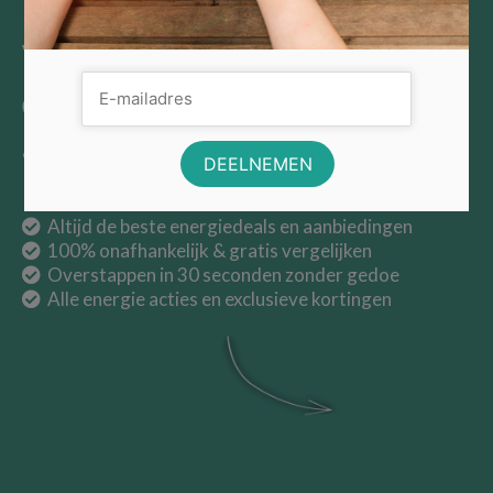
Vergelijk
energieleveranciers
& Bespaar tot €450,- per jaar
Altijd de beste energiedeals en aanbiedingen
100% onafhankelijk & gratis vergelijken
Overstappen in 30 seconden zonder gedoe
Alle energie acties en exclusieve kortingen