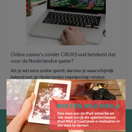
Online casino’s zonder CRUKS wat betekent dat
voor de Nederlandse speler?
Als je wel eens online speelt, dan ben je waarschijnlijk
bekend met de Nederlandse regelgeving rondom
×
kansspelen. Sinds de invoering …
Lees Meer