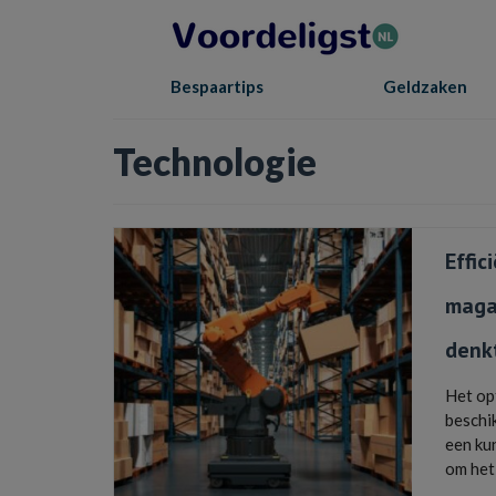
Bespaartips
Geldzaken
Technologie
Effic
maga
denk
Het op
beschi
een kun
om he