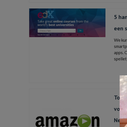
5 han
een 
We kun
smartp
apps. O
spellet
android
Stocard
,
t
Top 
voor 
Nede