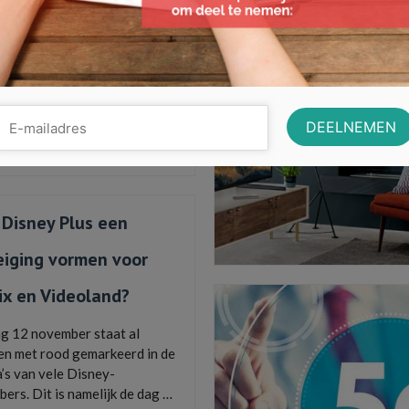
 tegenwoordig een onderdeel
en van ons leven: Netflixen!
jk onderuit gezakt op de bank
avoriete serie …
Lees Meer
prime video
,
aplle tv plus
,
Disney Plus
,
 max
,
hulu
,
netflix
,
nlziet
,
videoland
,
ziggo
series
 Disney Plus een
eiging vormen voor
ix en Videoland?
g 12 november staat al
n met rood gemarkeerd in de
’s van vele Disney-
bers. Dit is namelijk de dag …