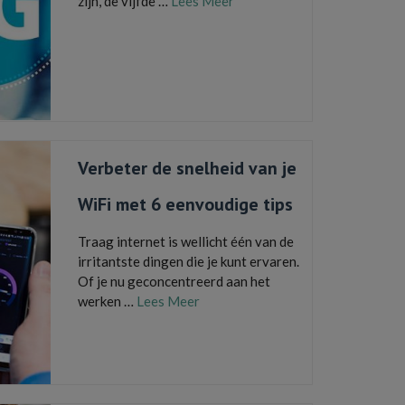
zijn, de vijfde …
Lees Meer
4G internet
,
4G netwerk
,
5G internet
,
5G netwerk
,
Agentschap Telecom
,
elektromagnetische velden
,
frequentiebanden
,
gezondheidseffecten
,
mobiele
netwerken
,
providers
Verbeter de snelheid van je
WiFi met 6 eenvoudige tips
Traag internet is wellicht één van de
irritantste dingen die je kunt ervaren.
Of je nu geconcentreerd aan het
werken …
Lees Meer
brandbreedte
,
huishoudelijke apparaten
,
internet
,
internetsnelheid
,
modem
,
stoorzenders
,
wifi