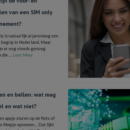
ijn de voor- en
len van een SIM only
nement?
y is natuurlijk al jarenlang een
 begrip in Nederland. Maar
ijn er nog steeds genoeg
 die …
Lees Meer
del
,
databundel
,
leentoestel
,
los toestel
,
elefoon
,
sim only
,
telefoonkosten
,
toestel
en en bellen: wat mag
l en wat niet?
n appje sturen op de fiets of
en filmpje opnemen… Dat lijkt