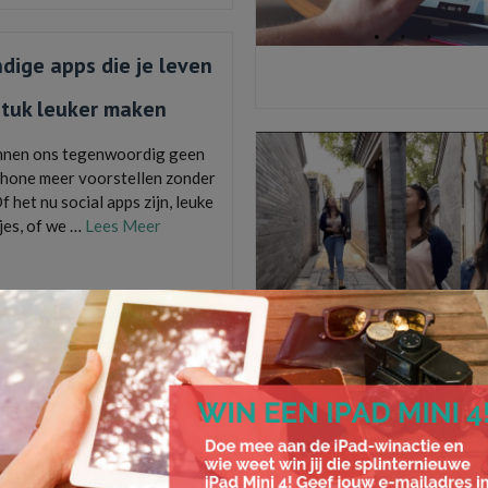
dige apps die je leven
stuk leuker maken
nen ons tegenwoordig geen
hone meer voorstellen zonder
f het nu social apps zijn, leuke
jes, of we …
Lees Meer
,
apps
,
edx
,
iPhone
,
maps.me
,
Rent-a-bob
,
urbo scan
10 streamingdiensten
films en series in
rland