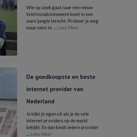
Wie op zoek gaat naar een nieuw
telefoonabonnement komt in een
ware jungle terecht. Probeer je weg
maar eens te …
Lees Meer
bellen
,
belminuten
,
besparen
,
data
,
internetten
,
mb
,
prepaid
,
sim only
,
simkaart
,
smartphone
,
telefonie
,
telefoon
,
telefoonabonnement
De goedkoopste en beste
internet provider van
Nederland
Je kijkt je ogen uit als je de vele
internet providers op de markt
bekijkt. En dan biedt iedere provider
…
Lees Meer