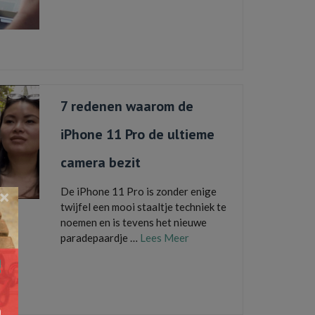
internet
,
internetabonnement
,
internetprovider
,
internetsnelheid
,
internetverbinding
,
online
,
provider
,
starttarief
,
wifi
7 redenen waarom de
iPhone 11 Pro de ultieme
camera bezit
De iPhone 11 Pro is zonder enige
×
twijfel een mooi staaltje techniek te
noemen en is tevens het nieuwe
paradepaardje …
Lees Meer
camera
,
deep fusion
,
groothoeklens
,
iPhone
,
iPhone
11
,
iPhone 11 Pro
,
iPhone 11 Pro Max
,
nachtmodus
,
slow mption video
,
stabilisatie video