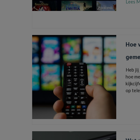
Lees 
Disney
,
proefperi
Hoe w
geme
Heb ji
hoe me
kijkcij
op tel
doelgr
Kijkcijfe
televisie