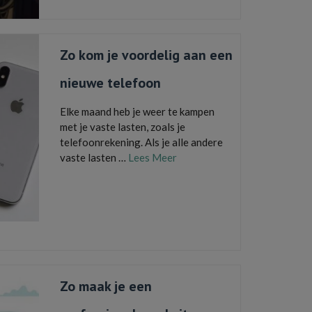
Zo kom je voordelig aan een
nieuwe telefoon
Elke maand heb je weer te kampen
met je vaste lasten, zoals je
telefoonrekening. Als je alle andere
vaste lasten …
Lees Meer
aankoop van je telefoon
,
de beste deal
,
telefoonabonnement
,
telefoonrekening
,
telefoons
vergelijken
,
vaste lasten
,
Zo kom je voordelig aan een
nieuwe telefoon
Zo maak je een