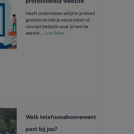
professionele website
Heeft ondernemen altijd in je bloed
gezeten en heb je een product of
concept bedacht waar je heel de
wereld …
Lees Meer
bedrijfsnaam
,
content
,
domeinnaam
,
e-mailadres
,
hosting
,
jouw website
,
kamer van koophandel
,
kleurgeving
,
ontwerp
,
optimalisatie
,
professionele
website
,
programeren
,
seo
,
seo bureau
,
seo specialist
,
sleutelwoorden
,
tomahawk
,
tomahawk.com
,
traffic
,
vormgeving
,
webshop
,
website
,
website bezoekers
,
website bouwen
,
websitemaker
,
websiteontwerp
,
zoekmachine optimalisatie
Welk telefoonabonnement
past bij jou?