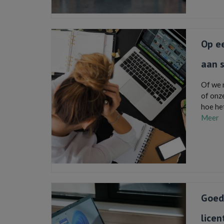
magazi
Op e
aan 
Of we 
of onz
hoe he
Meer
gamen o
download
laptop
Goed
licen