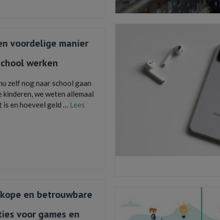
jn
,
opslag
,
technologie
en voordelige manier
school werken
nu zelf nog naar school gaan
e kinderen, we weten allemaal
t is en hoeveel geld …
Lees
p de playstation
,
microsoft office 2021
en
,
windows 11 kopen
,
Windows 11 op je
kope en betrouwbare
ties voor games en