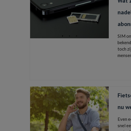
Wat z
nade
abon
SIM onl
bekend
toch z
mensen
belbun
mobiele t
Fiets
nu we
Even ee
snel e