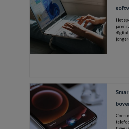
soft
Het sp
jaren r
digital
jonger
Gameli
voor game
Office 20
bij online
Smar
boven
Consum
telefo
twee j