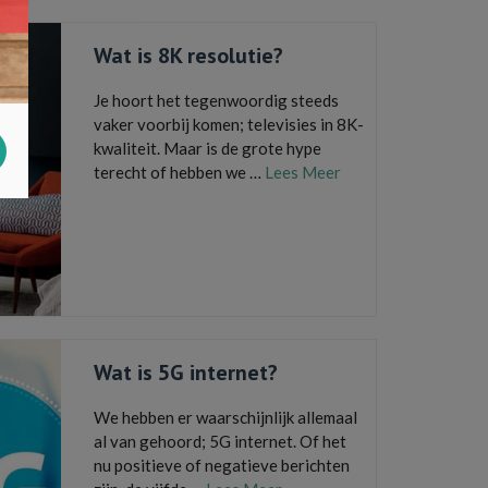
Wat is 8K resolutie?
Je hoort het tegenwoordig steeds
vaker voorbij komen; televisies in 8K-
kwaliteit. Maar is de grote hype
terecht of hebben we …
Lees Meer
4k
,
8k
,
Blu-Ray
,
netflix
,
Oled
,
Qled
,
resolutie
,
televisie
,
televisiescherm
,
Ultra HD
Wat is 5G internet?
We hebben er waarschijnlijk allemaal
al van gehoord; 5G internet. Of het
nu positieve of negatieve berichten