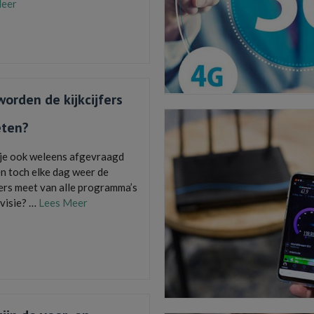
Meer
Disney Plus
,
lancering
,
Marvel
,
netflix
,
ode
,
Star Wars
,
streamingdienst
,
videoland
orden de kijkcijfers
ten?
j je ook weleens afgevraagd
n toch elke dag weer de
fers meet van alle programma’s
evisie? …
Lees Meer
oep
,
Kijkcijfers
,
reclamespot
,
SKO
,
Stichting
r Onderzoek
,
televisietoestel
,
zenders