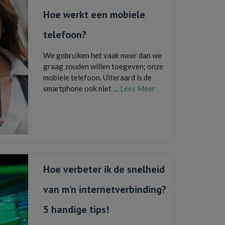
Hoe werkt een mobiele
telefoon?
We gebruiken het vaak meer dan we
graag zouden willen toegeven; onze
mobiele telefoon. Uiteraard is de
smartphone ook niet …
Lees Meer
basisstation
,
frequentie
,
gsm
,
mobiel
,
mobiele
telefoon
,
radiogolven
,
smartphone
,
telefoon
,
zendmast
Hoe verbeter ik de snelheid
van m’n internetverbinding?
5 handige tips!