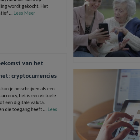
ling wordt gekocht. Het
atief …
Lees Meer
isocell-sensor
,
mobile telefoon
,
rumours
uwste samsung
,
samsung
,
samsung galaxy
,
nes
,
telefoonvergelijk telefoons
oekomst van het
net: cryptocurrencies
 kun je omschrijven als een
urrency, het is een virtuele
of een digitale valuta.
en die toegang heeft …
Lees
middel
,
betalen
,
bitcoins
,
crypto
,
rency
,
digitaal
,
portemonnee