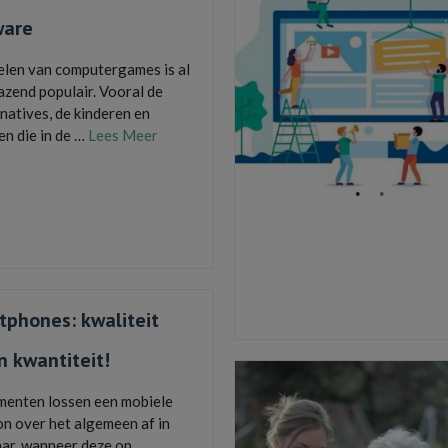
ware
elen van computergames is al
azend populair. Vooral de
 natives, de kinderen en
en die in de …
Lees Meer
centies
,
Goedkope en betrouwbare licenties
s en software
,
Licenties voor software
,
21 kopen
,
onlinekeys.nl
,
Windows 11 kopen
keys.nl
tphones: kwaliteit
 kwantiteit!
enten lossen een mobiele
on over het algemeen af in
aar, wanneer deze op