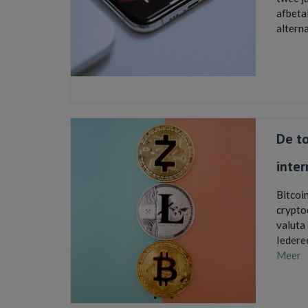
afbeta
altern
iPhone
,
over nie
smartpho
De t
inter
Bitcoin
cryptoc
valuta 
Iedere
Meer
betaal
cryptocur