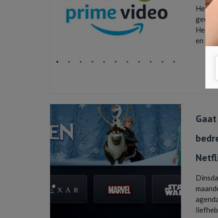
Het is
geword
Heerli
en je f
amazon 
film1
,
hbo
movies & 
Gaat
bedr
Netfl
Dinsda
maande
agenda
liefheb