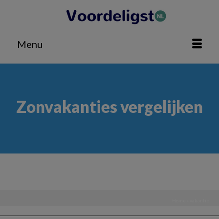
Menu
Zonvakanties vergelijken
Home
»
vakantie