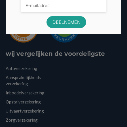
wij vergelijken de voordeligste
Autoverzekering
Aansprakelijkheids-
verzekering
Inboedelverzekering
Opstalverzekering
Uitvaartverzekering
Zorgverzekering