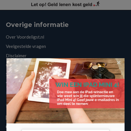
Overige informatie
Over Voordeligst.nl
Veelgestelde vragen
Disclaimer
×
Cookies
Sitemap
Vergelijkers
Nieuws
Contactinformatie
Volo Media
info@voordeligst.nl