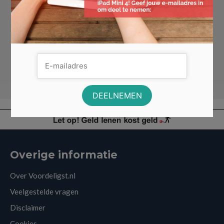
Uitvaartverzekering
Home
»
VERZEKERINGEN
Overige informatie
Over Voordeligst.nl
Veelgestelde vragen
Disclaimer
Cookies