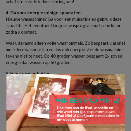
schaf sfeervolle ledverlichting aan!
4. Ga voor energiezuinige apparaten
Nieuwe wasmachine? Ga voor een muisstille en gebruik deze
‘s nachts. Het eventueel langere wasprogramma is dan klaar
zodra u opstaat.
Was uiteraard alleen volle wastrommels. Zo bespaart u al snel
meerdere wasbeurten en dus ook energie. Zet de wasmachine
tevens niet te heet. Op 40 graden wassen bespaart 2x zoveel
energie dan wassen op 60 graden.
5. Hang de was buiten
×
Is het een mooie zomerse dag? Hang uw wasgoed buiten op in
plaats van de droger te gebruiken. Scheelt weer
energiekosten.
6. Trotseer de warmte in de zomer
Het is erg makkelijk om even de airco aan te zetten, maar dit
kost onnodig veel energie. Een ventilator kan een goede
uitkomst zijn en is een heel stuk zuiniger in gebruik. Het voelt
al snel frisser, ze zijn goedkoper, minder milieubelastend en