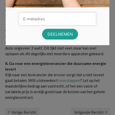
ook nog eens stiller dan airco’s. Zo doet een ventilator zijn
werk voor slechts 15 kWh per jaar en een airco kan tot wel
430 kWh verbruiken.
7. Voorkom sluipverbruik
Wanneer een apparaat niet meer aan het opladen is en nog
steeds in het stopcontact zit gebruikt het nog steeds wat
energie. Dit wordt sluipverbruik genoemd. Elk uur gebruikt
deze ongeveer 2 watt. Dit lijkt niet veel, maar kan snel
oplopen als dit dagelijks met meerdere apparaten gebeurd.
8. Ga voor een energieleverancier die duurzame energie
levert
Kijk naar een leverancier die ervoor zorgt dat u niet teveel
gaat betalen. Wilt u binnenkort
overstappen
? Let op het
maandelijkse bedrag aan vastrecht, of het een vaste of
variabele prijs is en kijk goed naar de kosten van het gehele
energiecontract.
Vorige Bericht
Volgende Bericht