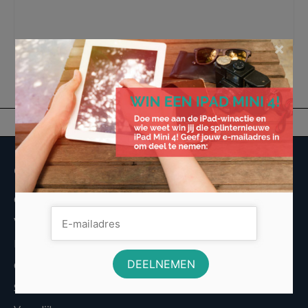
all risk
,
auto
,
autoverzekering
,
ongeluk
,
polis
,
premie
,
WA beperkte casco
,
WA
casco
,
wa-verzekering
×
Overige informatie
Over Voordeligst.nl
Veelgestelde vragen
Disclaimer
Cookies
Sitemap