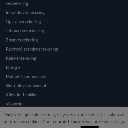
verzekering
Inboedelverzekering
Opstalverzekering
Uitvaartverzekering
Zorgverzekering
Rechtsbijstandsverzekering
Reisverzekering
Energie
Mobiel + abonnement
Sim-only abonnement
Alles-in-1 pakket
Vakantie
Om je een optimale ervaring te geven op onze website, maken wij
Klantenservice
Links
Disclaimer
Sitemap
Nieuwsbrief
gebruik van cookies. Door gebruik te maken van onze website ga