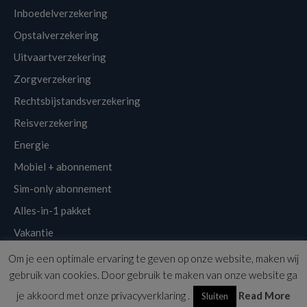
Inboedelverzekering
Opstalverzekering
Uitvaartverzekering
Zorgverzekering
Rechtsbijstandsverzekering
Reisverzekering
Energie
Mobiel + abonnement
Sim-only abonnement
Alles-in-1 pakket
Vakantie
Om je een optimale ervaring te geven op onze website, maken wij
Klantenservice
Links
Disclaimer
Sitemap
Nieuwsbrief
gebruik van cookies. Door gebruik te maken van onze website ga
Copyright © 2026 | Voordeligst.nl
je akkoord met onze privacyverklaring .
Read More
Sluiten