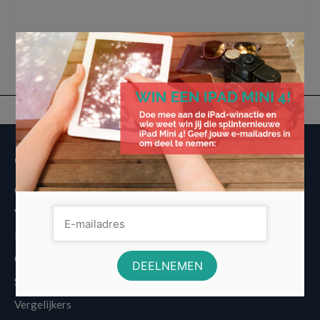
Bedrijfspand
×
Overige informatie
Over Voordeligst.nl
Veelgestelde vragen
Disclaimer
Cookies
Sitemap
Vergelijkers