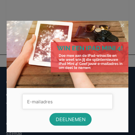
beleggingsrekeningen
,
crowdfunding
,
de goedkope manier van beleggen
,
ETF's
,
geautomatiseerd portefeuille management
,
Goedkoop Investeren
,
Indexfondsen
,
investeren
,
online broker websites
×
Overige informatie
Over Voordeligst.nl
Veelgestelde vragen
Disclaimer
Cookies
Sitemap