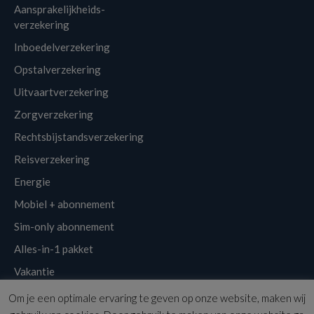
Aansprakelijkheids-
verzekering
Inboedelverzekering
Opstalverzekering
Uitvaartverzekering
Zorgverzekering
Rechtsbijstandsverzekering
Reisverzekering
Energie
Mobiel + abonnement
Sim-only abonnement
Alles-in-1 pakket
Vakantie
Om je een optimale ervaring te geven op onze website, maken wij
Klantenservice
Links
Disclaimer
Sitemap
Nieuwsbrief