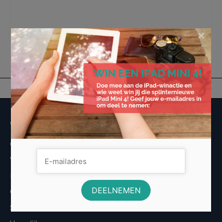
Composiet vlonderplanken
,
holkamer
,
Holkamer vlonderplanken
,
massief
composiet
,
massief composiet vlonderplank
,
vlonderplanken
×
Overige informatie
Over Voordeligst.nl
Veelgestelde vragen
Disclaimer
Cookies
Sitemap