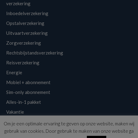
verzekering
Inboedelverzekering
Opstalverzekering
Uitvaartverzekering
Zorgverzekering
Rechtsbijstandsverzekering
Reisverzekering
Energie
Mobiel + abonnement
Sim-only abonnement
Alles-in-1 pakket
Vakantie
Om je een optimale ervaring te geven op onze website, maken wij
Klantenservice
Links
Disclaimer
Sitemap
Nieuwsbrief
gebruik van cookies. Door gebruik te maken van onze website ga