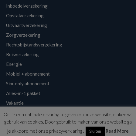
Inboedelverzekering
Opstalverzekering
Uitvaartverzekering
Zorgverzekering
Rechtsbijstandsverzekering
Reisverzekering
Energie
Mobiel + abonnement
Sim-only abonnement
Alles-in-1 pakket
Vakantie
Om je een optimale ervaring te geven op onze website, maken wij
Klantenservice
Links
Disclaimer
Sitemap
Nieuwsbrief
gebruik van cookies. Door gebruik te maken van onze website ga
Copyright © 2026 | Voordeligst.nl
je akkoord met onze privacyverklaring .
Read More
Sluiten