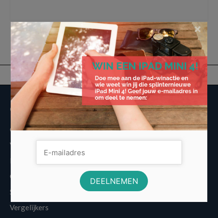
bergen
,
sneeuw
,
snowboarden
,
vakantie
,
winter
,
wintersport
×
Overige informatie
Over Voordeligst.nl
Veelgestelde vragen
Disclaimer
Cookies
Sitemap
Vergelijkers