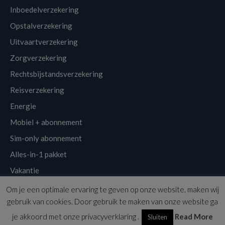
Inboedelverzekering
Opstalverzekering
Uitvaartverzekering
Zorgverzekering
Rechtsbijstandsverzekering
Reisverzekering
Energie
Mobiel + abonnement
Sim-only abonnement
Alles-in-1 pakket
Vakantie
Om je een optimale ervaring te geven op onze website, maken wij
Klantenservice
Links
Disclaimer
Sitemap
Nieuwsbrief
gebruik van cookies. Door gebruik te maken van onze website ga
Copyright © 2026 | Voordeligst.nl
je akkoord met onze privacyverklaring .
Read More
Sluiten