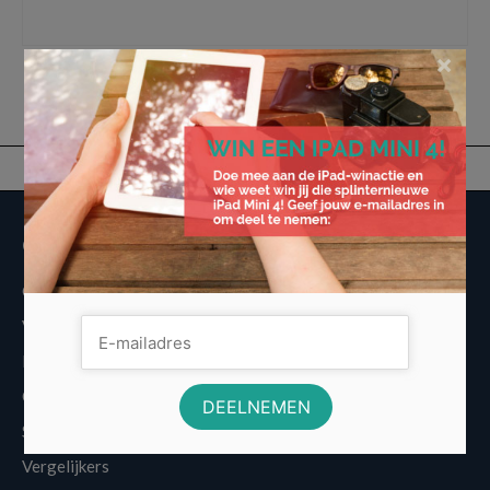
esdoornhout
,
hout
,
houtsoorten
,
interieur
,
kersenhout
,
soorten
,
steigerhout
×
Overige informatie
Over Voordeligst.nl
Veelgestelde vragen
Disclaimer
Cookies
Sitemap
Vergelijkers