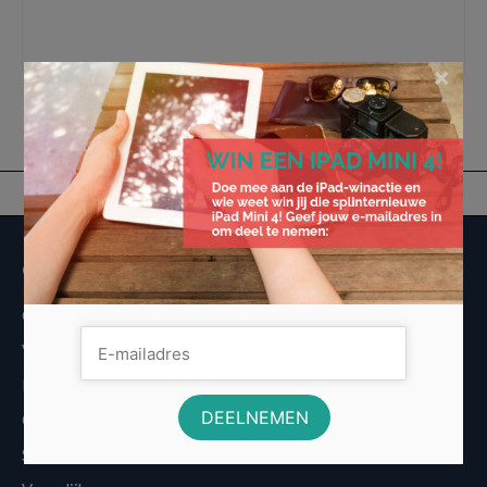
overkapping
,
terrasoverkapping
,
Voordelig een terrasoverkapping scoren
,
Zelf een
overkapping monteren
×
Overige informatie
Over Voordeligst.nl
Veelgestelde vragen
Disclaimer
Cookies
Sitemap