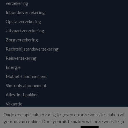
verzekering
Inboedelverzekering
Opstalverzekering
Uitvaartverzekering
Zorgverzekering
Rechtsbijstandsverzekering
Reisverzekering
Energie
Mobiel + abonnement
Sim-only abonnement
Alles-in-1 pakket
Vakantie
Om je een optimale ervaring te geven op onze website, maken wij
Klantenservice
Links
Disclaimer
Sitemap
Nieuwsbrief
gebruik van cookies. Door gebruik te maken van onze website ga