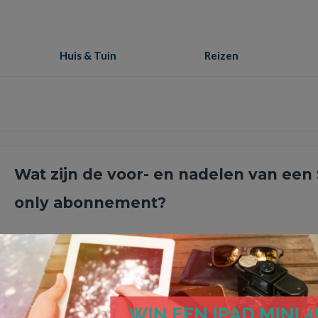
Huis & Tuin
Reizen
Wat zijn de voor- en nadelen van een
only abonnement?
SIM only is natuurlijk al jarenlang een bekend begrip in Nederlan
Maar toch zijn er nog steeds genoeg mensen die …
Lees Meer
belbundel
,
databundel
,
leentoestel
,
los toestel
,
mobiele telefoon
,
sim only
,
telefoonkosten
,