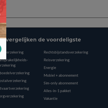
ij vergelijken de voordeligste
utoverzekering
Rechtsbijstandsverzekering
nsprakelijkheids-
Reisverzekering
erzekering
Energie
nboedelverzekering
Mobiel + abonnement
pstalverzekering
Sim-only abonnement
itvaartverzekering
Alles-in-1 pakket
orgverzekering
Vakantie