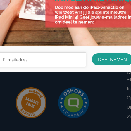
Contactinformatie
w
Volo Media
A
info@voordeligst.nl
Aa
v
I
O
U
Z