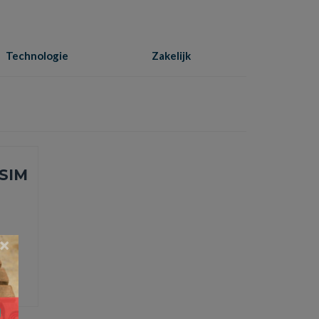
Technologie
Zakelijk
Home
»
toestel
 SIM
d.
×
toestel