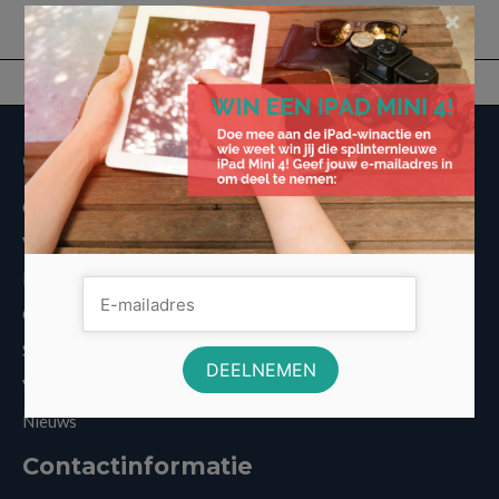
×
Overige informatie
Over Voordeligst.nl
Veelgestelde vragen
Disclaimer
Cookies
Sitemap
Vergelijkers
Nieuws
Contactinformatie