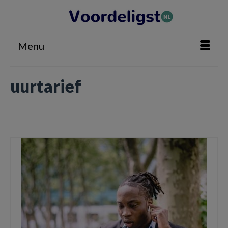
Menu
uurtarief
Home
»
uurtarief