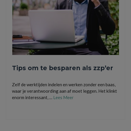
Tips om te besparen als zzp’er
Zelf de werktijden indelen en werken zonder een baas,
waar je verantwoording aan af moet leggen. Het klinkt
enorm interessant, …
Lees Meer
freelancer
,
uurtarief
,
werken
,
zelfstandige zonder personeel
,
zzp
,
zzp'er