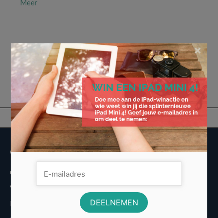
Meer
Auto theorie examen
,
Auto theorie examen oefenen online is voordelig
,
CBR
,
CBR-
examen
,
gratis kentekencheck
,
Oefen met de verkeersborden
,
Rij lessen
,
theorie
×
examen bij het CBR
,
Verkeersborden.nu theorie examen oefenen
Overige informatie
Over Voordeligst.nl
Veelgestelde vragen
Disclaimer