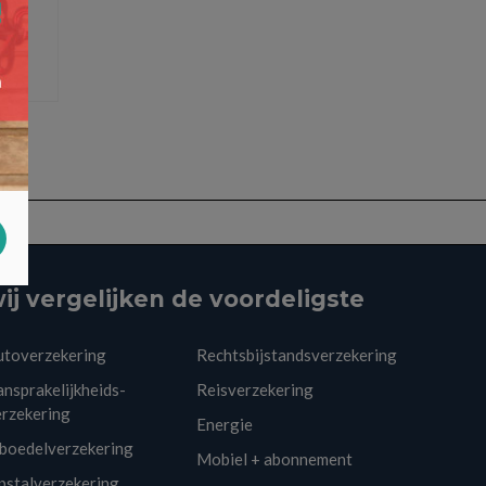
ij vergelijken de voordeligste
utoverzekering
Rechtsbijstandsverzekering
nsprakelijkheids-
Reisverzekering
erzekering
Energie
nboedelverzekering
Mobiel + abonnement
pstalverzekering