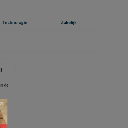
Technologie
Zakelijk
Home
»
verschillende soorten isolatie
!
en de
×
uimte
comfort