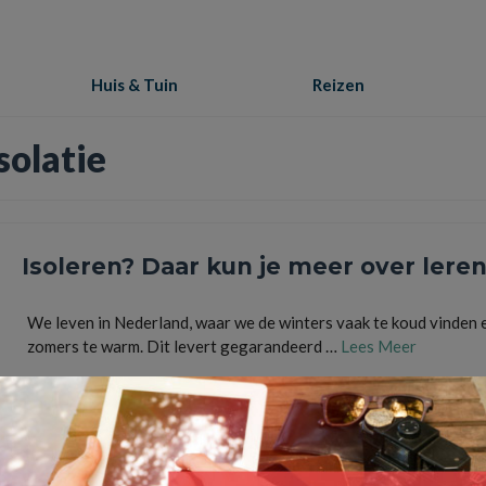
Huis & Tuin
Reizen
solatie
Isoleren? Daar kun je meer over leren
We leven in Nederland, waar we de winters vaak te koud vinden 
zomers te warm. Dit levert gegarandeerd …
Lees Meer
buitenisolatie
,
CO-2 uitstoot
,
dakisolatie
,
energierekeningen
,
gevelisolatie
,
isolatie
,
Kruipr
isolatie
,
milieuvriendelijk
,
subsidie krijgen
,
verschillende soorten isolatie
,
Vloerisolatie
,
woon