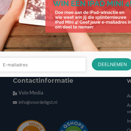
Contactinformatie
w
Volo Media
A
info@voordeligst.nl
Aa
v
I
O