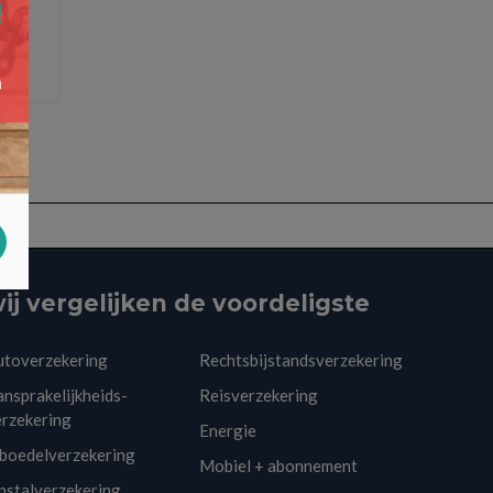
ij vergelijken de voordeligste
utoverzekering
Rechtsbijstandsverzekering
nsprakelijkheids-
Reisverzekering
erzekering
Energie
nboedelverzekering
Mobiel + abonnement
pstalverzekering