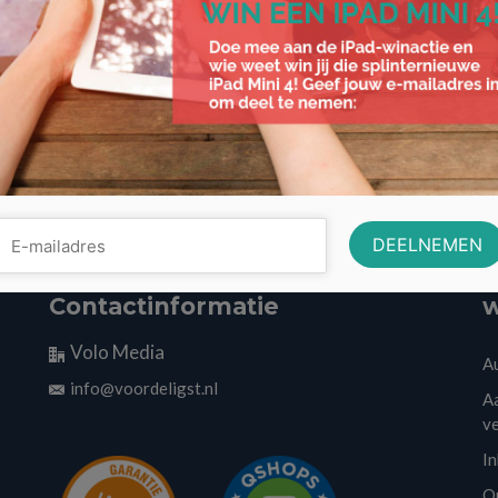
Contactinformatie
w
Volo Media
A
info@voordeligst.nl
Aa
v
I
O