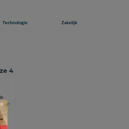
Technologie
Zakelijk
Home
»
verzendmogelijkheden
ze 4
de
×
 Meer