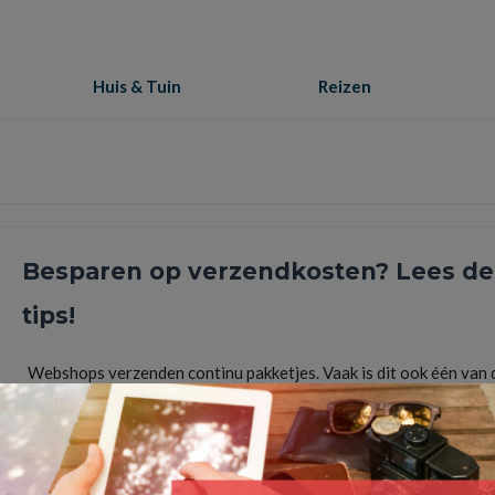
Huis & Tuin
Reizen
Besparen op verzendkosten? Lees de
tips!
Webshops verzenden continu pakketjes. Vaak is dit ook één van 
grootste kostenposten. Daarom is het slim om te zoeken …
Lees
123inkt.nl
,
Besparen op Verzendkosten
,
Print kleinere etiketten
,
Verpakkingskosten
,
Verpakkingskosten verlagen
,
verzenddozen
,
verzendmogelijkheden