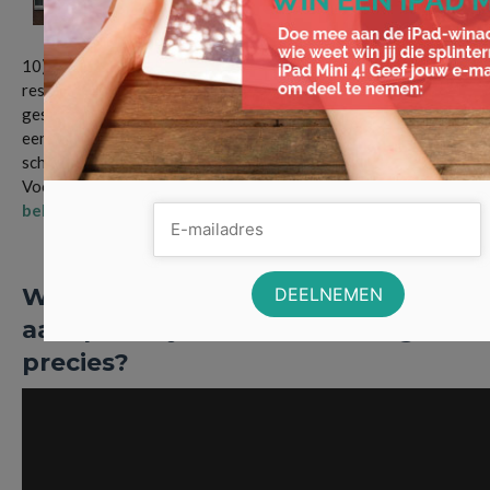
10) Een flinke windhoos komt geregeld voor in Nederland. Dit
resulteert nog wel eens in dakpannen die van het dak worden
geslingerd. Mocht een dakpan bijvoorbeeld de auto raken van
een buurman, dan ben jij daarvoor verantwoordelijk. Zeker bij
schade aan een auto kan dit al snel een duur geintje worden.
Voorkom deze situatie dus te allen tijden en
verzeker je naar
behoren.
Wat dekt je
aansprakelijkheidsverzekering
precies?