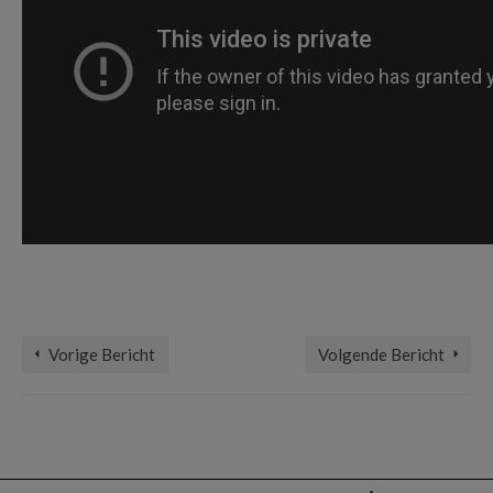
aansprakelijk
,
aansprakelijkheidsverzekerin
,
glasschade
,
letsel schade
,
schade
,
windschade
Vorige Bericht
Volgende Bericht