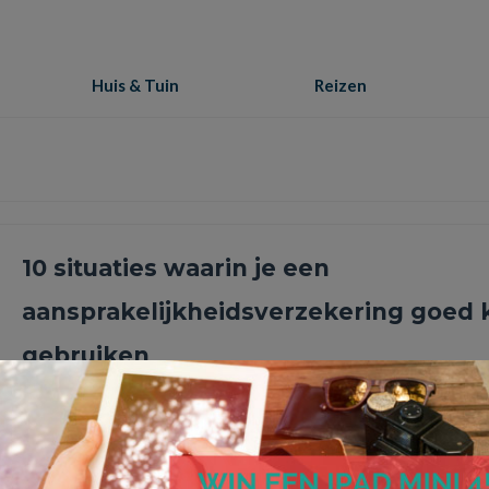
Huis & Tuin
Reizen
10 situaties waarin je een
aansprakelijkheidsverzekering goed 
gebruiken
Schade aanbrengen aan iemand anders, of aan de spullen van a
Een aansprakelijkheidsverzekering is dan hetgeen wat je nodig 
Lees Meer