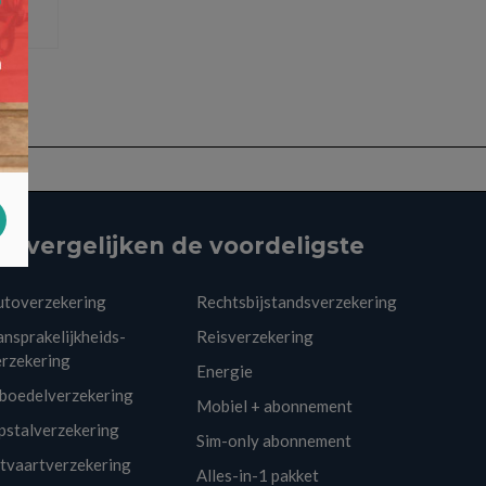
e
ij vergelijken de voordeligste
utoverzekering
Rechtsbijstandsverzekering
nsprakelijkheids-
Reisverzekering
erzekering
Energie
nboedelverzekering
Mobiel + abonnement
pstalverzekering
Sim-only abonnement
itvaartverzekering
Alles-in-1 pakket