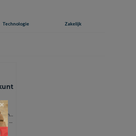
Technologie
Zakelijk
Home
»
windschade
kunt
×
nderen…
hebt! …