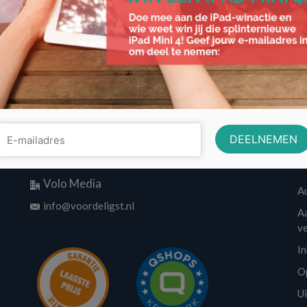
aansprakelijk
,
aansprakelijkheidsverzekerin
,
glasschade
,
letsel schade
,
schade
,
windschad
Contactinformatie
w
Volo Media
A
info@voordeligst.nl
Aa
v
I
O
U