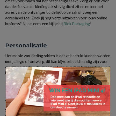
om te voorkomen dat het beschadigd raakt. Zorg er ook voor
dat de rits van de kledingzak stevig dicht zit en noteer het
adres van de ontvanger duidelijk op de zak of voeg een
adreslabel toe. Zoek jij nog verzendzakken voor jouw online
business? Neem eens een kijkje bij
Blok Packaging
!
Personalisatie
Het mooie van kledingzakken is dat ze bedrukt kunnen worden
met je logo of ontwerp, dit kan bijvoorbeeld handig zijn voor
duurzame merken die graag het milieu willen benadrukken. Dit
×
kan ook bijdragen aan de merkbekendheid en klantloyaliteit.
De voordelen van een
veerkrachtige kledingzak
Soms kan het voorkomen dat een artikel dat je hebt
verzonden, om welke reden dan ook, wordt geretourneerd. Bij