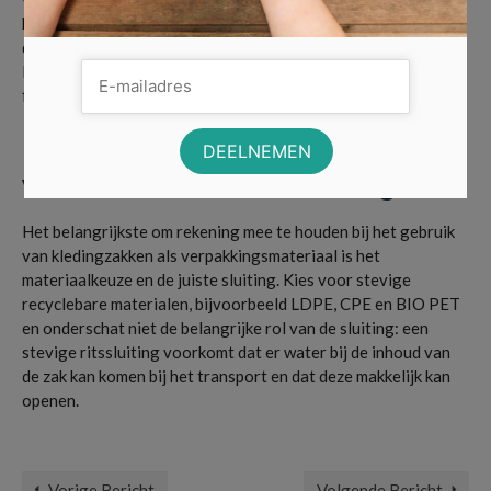
het gebruik van een kledingzak als verpakking, hebben klanten
de mogelijkheid om artikelen in dezelfde zak terug te sturen.
Dit is voor klanten erg praktisch en voor jou als verkoper
financieel aantrekkelijk.
Voorwaarden van een kledingzak
Het belangrijkste om rekening mee te houden bij het gebruik
van kledingzakken als verpakkingsmateriaal is het
materiaalkeuze en de juiste sluiting. Kies voor stevige
recyclebare materialen, bijvoorbeeld LDPE, CPE en BIO PET
en onderschat niet de belangrijke rol van de sluiting: een
stevige ritssluiting voorkomt dat er water bij de inhoud van
de zak kan komen bij het transport en dat deze makkelijk kan
openen.
verzenddozen
Vorige Bericht
Volgende Bericht