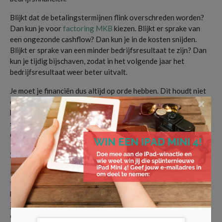
Blijkt dat de betalingstermijnen flink overschreden worden?
Dan kun je voor
factoring MKB
kiezen. Blijkt er sprake van
een ongezonde cashflow? Dan kun je in de kosten snijden.
Blijkt er sprake van een minder bedrijfsresultaat te zijn? Dan
kun je tijdig bijschaven, zodat in het volgende jaar het
bedrijfsresultaat weer beter uitvalt.
Je moet je financiën dus altijd op orde hebben. Dit houdt niet
×
direct in dat je elk jaar een recordwinst moet behalen. Dit
houdt wel in dat je exact moet weten hoe je bedrijf ervoor
staat. Dit stelt je in staat om tijdig in te grijpen, bijvoorbeeld
door met een
factoring bedrijf
samen te gaan werken.
Stel ontwikkeling centraal
Een van de voornaamste externe factoren is de opkomst van
technologieën. Onder meer AI heeft de potentie om een
bedrijf compleet uit te roeien. Of overbodig te maken. Dit zou
je op voorhand al moeten zien te voorkomen. Hoe? Door
ontwikkeling centraal te stellen.