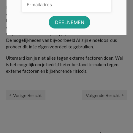
Dit heeft op je eigen ontwikkeling betrekking, maar ook op de
ontwikkeling van je personeel. Laat een afdeling zich
bijvoorbeeld op AI storten. Mogelijk wordt hiermee een
compleet nieuw business idee opgedaan. Of is het hierdoor
mogelijk om een voorsprong op de concurrentie in te nemen.
De mogelijkheden van bijvoorbeeld AI zijn eindeloos, dus
probeer dit in je eigen voordeel te gebruiken.
Uiteraard kun je niet alles tegen externe factoren doen. Wel
is het mogelijk om je bedrijf beter bestand te maken tegen
externe factoren en bijbehorende risico’s.
Bedrijven
Vorige Bericht
Volgende Bericht