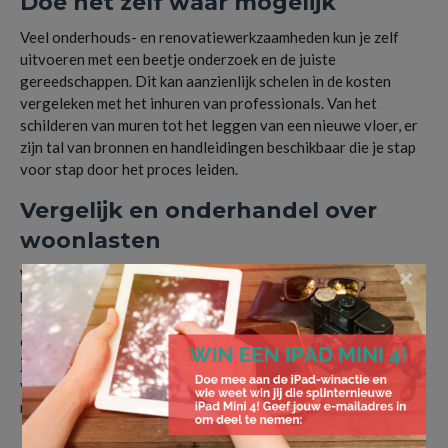
Doe het zelf waar mogelijk
Veel onderhouds- en renovatiewerkzaamheden kun je zelf
uitvoeren met een beetje onderzoek en de juiste
gereedschappen. Dit kan aanzienlijk schelen in de kosten
vergeleken met het inhuren van professionals. Van het
schilderen van muren tot het leggen van een nieuwe vloer, er
zijn tal van bronnen en handleidingen beschikbaar die je stap
voor stap door het proces leiden.
Vergelijk en onderhandel over
woonlasten
×
Wees niet bang om te onderhandelen over je huur of
hypotheekrente. Ook kun je jaarlijks je verzekeringen, zoals
inboedel- en opstalverzekering, vergelijken en zo nodig
overstappen naar een voordeligere optie. Dit geldt ook voor
je internet- en tv-abonnement. Kleine besparingen op
verschillende fronten kunnen op jaarbasis een groot verschil
maken.