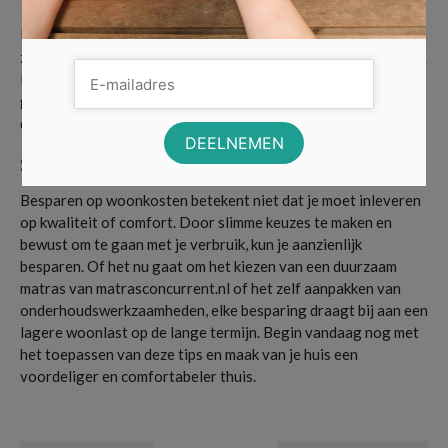
Investeer in zonnepanelen
Hoewel de initiële investering in zonnepanelen aanzienlijk kan
zijn, bespaar je op de lange termijn veel op je energierekening.
Bovendien draag je bij aan een duurzamere wereld. Veel
gemeenten bieden subsidies of leningen met lage rente voor
dergelijke duurzame investeringen.
Slimme keuzes maken
Besparen op woonkosten betekent niet dat je moet inleveren
op kwaliteit of comfort. Door slimme keuzes te maken en
bewust om te gaan met je verbruik, kun je aanzienlijk
besparen. Of het nu gaat om het kiezen van een duurzaam
matras van matrasconcurrent.nl of het zelf aanpakken van
onderhoudswerkzaamheden, elke besparing draagt bij aan een
lagere woonlast op de lange termijn. Begin vandaag nog met
het toepassen van deze tips en maak van je huis een
voordeliger en comfortabeler thuis.
Kosten Besparen