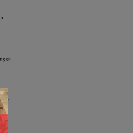
en
ing en
×
ur en
t.