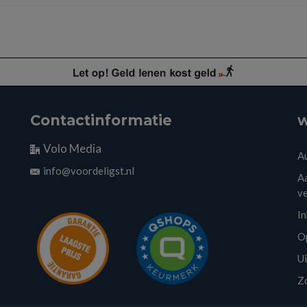
Contactinformatie
w
Volo Media
A
info@voordeligst.nl
Aa
v
I
O
U
Z