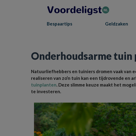
Bespaartips
Geldzaken
Home
»
Huis & Tuin
»
Onderhoudsarme tuin planten nodig? Dit zijn de optie
Onderhoudsarme tuin pl
Natuurliefhebbers en tuiniers dromen vaak van ee
realiseren van zo’n tuin kan een tijdrovende en a
tuinplanten
. Deze slimme keuze maakt het mogeli
te investeren.