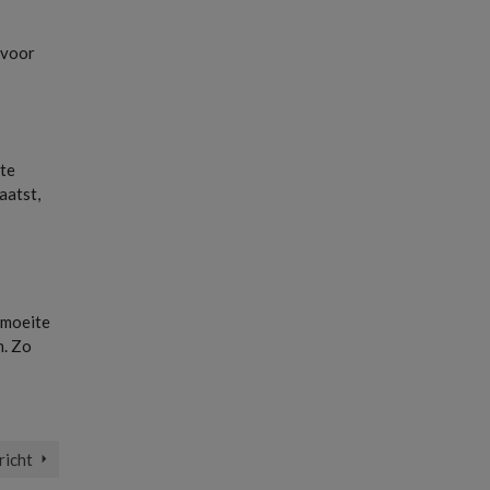
rvoor
 te
aatst,
 moeite
n. Zo
richt