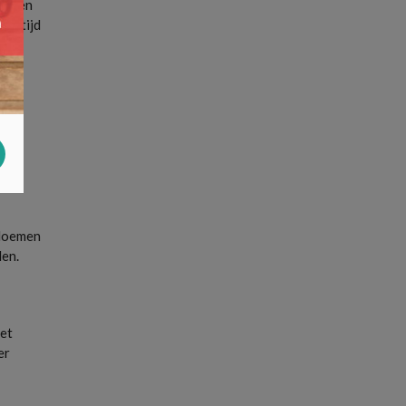
men en
er tijd
e
 bloemen
den.
het
er