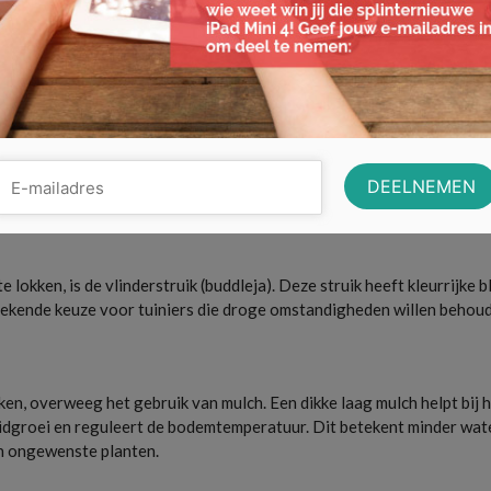
gedijen in de meeste tuinomstandigheden. Ze bieden prachtige bloe
vaak goed bestand tegen ziekten en plagen, wat betekent dat je mind
.
, zijn een uitstekende keuze voor schaduwrijke delen van je tuin. Z
structuur en schoonheid.
 lokken, is de vlinderstruik (buddleja). Deze struik heeft kleurrijke
stekende keuze voor tuiniers die droge omstandigheden willen behou
n, overweeg het gebruik van mulch. Een dikke laag mulch helpt bij 
idgroei en reguleert de bodemtemperatuur. Dit betekent minder wat
an ongewenste planten.