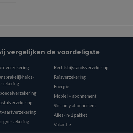
ij vergelijken de voordeligste
utoverzekering
Rechtsbijstandsverzekering
nsprakelijkheids-
Reisverzekering
erzekering
Energie
nboedelverzekering
Mobiel + abonnement
pstalverzekering
Sim-only abonnement
itvaartverzekering
Alles-in-1 pakket
orgverzekering
Vakantie