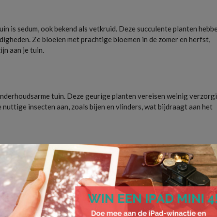
in is sedum, ook bekend als vetkruid. Deze succulente planten hebb
igheden. Ze bloeien met prachtige bloemen in de zomer en herfst,
n aan je tuin.
onderhoudsarme tuin. Deze geurige planten vereisen weinig verzorg
nuttige insecten aan, zoals bijen en vlinders, wat bijdraagt aan het
zegge (carex) of prachtriet (miscanthus). Deze grassen voegen textu
 nodig. Ze zijn ideaal voor het creëren van visuele diepte en contras