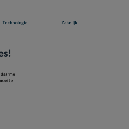
Technologie
Zakelijk
es!
oudsarme
 moeite