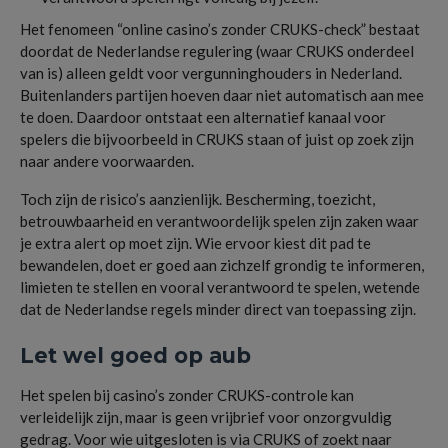
Het fenomeen “online casino’s zonder CRUKS-check” bestaat
doordat de Nederlandse regulering (waar CRUKS onderdeel
van is) alleen geldt voor vergunninghouders in Nederland.
Buitenlanders partijen hoeven daar niet automatisch aan mee
te doen. Daardoor ontstaat een alternatief kanaal voor
spelers die bijvoorbeeld in CRUKS staan of juist op zoek zijn
naar andere voorwaarden.
Toch zijn de risico’s aanzienlijk. Bescherming, toezicht,
betrouwbaarheid en verantwoordelijk spelen zijn zaken waar
je extra alert op moet zijn. Wie ervoor kiest dit pad te
bewandelen, doet er goed aan zichzelf grondig te informeren,
limieten te stellen en vooral verantwoord te spelen, wetende
dat de Nederlandse regels minder direct van toepassing zijn.
Let wel goed op aub
Het spelen bij casino’s zonder CRUKS-controle kan
verleidelijk zijn, maar is geen vrijbrief voor onzorgvuldig
gedrag. Voor wie uitgesloten is via CRUKS of zoekt naar