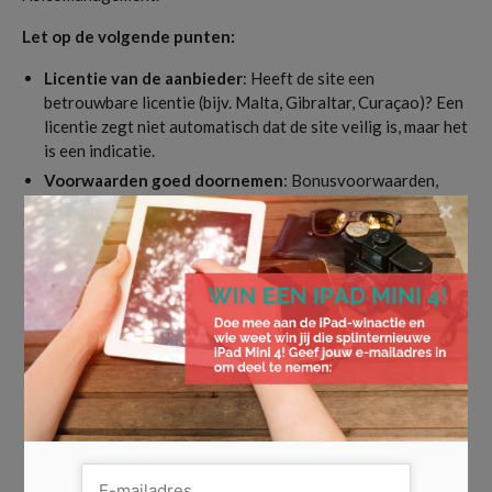
Let op de volgende punten:
Licentie van de aanbieder
: Heeft de site een
betrouwbare licentie (bijv. Malta, Gibraltar, Curaçao)? Een
licentie zegt niet automatisch dat de site veilig is, maar het
is een indicatie.
Voorwaarden goed doornemen
: Bonusvoorwaarden,
×
inzetvereisten, uitbetalingen, betaalmethoden.
Verantwoord spelen
: Ook al is CRUKS niet van
toepassing, stel zelf limieten, sluit jezelf uit indien nodig,
houd je speelgedrag onder controle.
Transparantie
: Zijn bedrijfsgegevens, contactgegevens,
klachtenprocedure aanwezig?
Betalingsmogelijkheden en veiligheid
: Wordt er
gewerkt met betrouwbare betaalmethoden? Is er een SSL-
verbinding?
Juridische bewustwording
: Houd in gedachten dat je in
een grijs juridisch gebied opereert; stel jezelf de vraag of