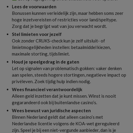
Lees de voorwaarden
Bonussen kunnen verleidelijk zijn, maar hebben soms zeer
hoge inzetvereisten of restricties voor land/speltype.
Zorg dat je begrijpt wat van jou verwacht wordt.
Stel limieten voor jezelf
Ook zonder CRUKS-check kun je zelf uitsluit- of
limietmogelijkheden instellen: betaalmiddel kiezen,
maximale storting, tijdslimiet.
Houd je speelgedrag in de gaten
Let op signalen van problematisch gokken: vaker denken
aan spelen, steeds hogere stortingen, negatieve impact op
privéleven. Zoek tijdig hulp indien nodig.
Wees financieel verantwoordelijk
Alleen geld inzetten dat je kunt missen. Winst is nooit
gegarandeerd ook bij buitenlandse casino’s.
Wees bewust van juridische aspecten
Binnen Nederland geldt dat alleen casino’s met
Nederlandse licentie volgens de KOA-wet gereguleerd
zijn. Speel je bij een niet-vergunde aanbieder, dan is je