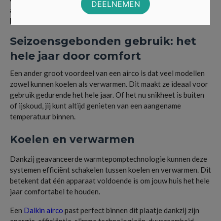
alleen voor een aangenamere leefomgeving maar draagt ook
bij aan jouw gezondheid.
Seizoensgebonden gebruik: het
hele jaar door comfort
Een ander groot voordeel van een airco is dat veel modellen
zowel kunnen koelen als verwarmen. Dit maakt ze ideaal voor
gebruik gedurende het hele jaar. Of het nu snikheet is buiten
of ijskoud, jij kunt altijd genieten van een aangename
temperatuur binnen.
Koelen en verwarmen
Dankzij geavanceerde warmtepomptechnologie kunnen deze
systemen efficiënt schakelen tussen koelen en verwarmen. Dit
betekent dat één apparaat voldoende is om jouw huis het hele
jaar comfortabel te houden.
Een
Daikin airco
past perfect binnen dit plaatje dankzij zijn