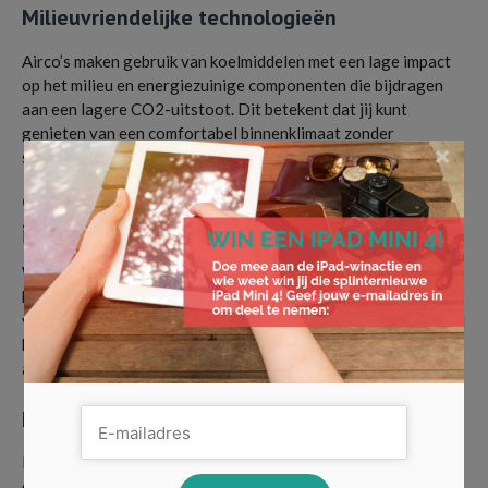
Milieuvriendelijke technologieën
Airco’s maken gebruik van koelmiddelen met een lage impact
op het milieu en energiezuinige componenten die bijdragen
aan een lagere CO2-uitstoot. Dit betekent dat jij kunt
genieten van een comfortabel binnenklimaat zonder
×
schuldgevoel.
Gezondheid: adem schone lucht
in
Wist je dat sommige airco’s ook luchtzuivering functies
hebben? Dit betekent dat ze allergenen en andere
verontreinigingen uit de lucht kunnen verwijderen, wat vooral
handig is als jij of iemand in jouw gezin last heeft van
allergieën of astma.
Luchtzuiverings technologie
Deze airco’s zijn uitgerust met filters die stofdeeltjes, pollen
en zelfs bacteriën uit de lucht kunnen halen. Dit zorgt niet