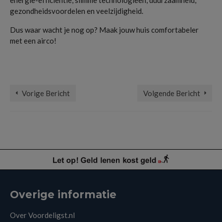
energie-efficiëntie, slimme technologieën, duurzaamheid,
gezondheidsvoordelen en veelzijdigheid.
Dus waar wacht je nog op? Maak jouw huis comfortabeler
met een airco!
Airco
,
besparen
,
Binnenklimaat
,
duurzaam
,
Energie
,
Gezondheid
,
milieu
,
verwarmen
,
warmtepomp
Vorige Bericht
Volgende Bericht
Overige informatie
Over Voordeligst.nl