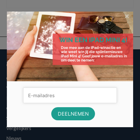
telefoons vergelijken
,
vaste lasten
,
Zo kom je voordelig aan een nieuwe telefoon
×
Overige informatie
Over Voordeligst.nl
Veelgestelde vragen
Disclaimer
Cookies
Sitemap
Vergelijkers
Nieuws