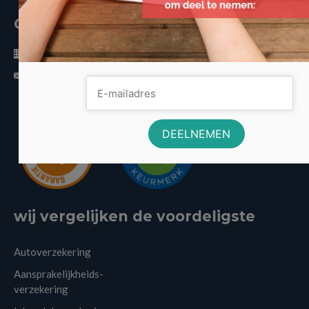
Contactinformatie
Volo Media
info@voordeligst.nl
wij vergelijken de voordeligste
Autoverzekering
Aansprakelijkheids-
verzekering