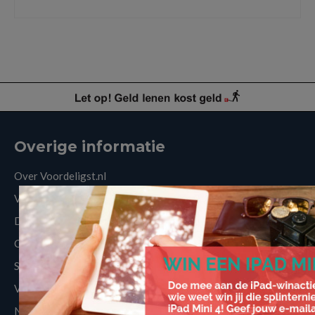
juridische hulp
,
inkomen
,
rechtsbijstandverzekering
,
zzpers
Overige informatie
Over Voordeligst.nl
Veelgestelde vragen
Disclaimer
Cookies
Sitemap
Vergelijkers
Nieuws