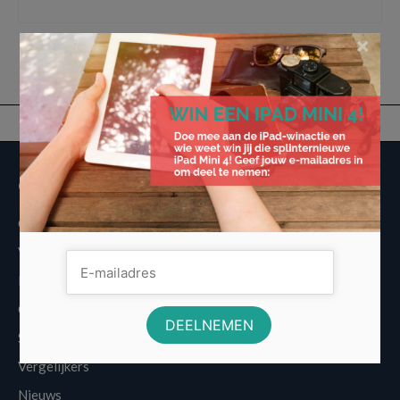
krediet
,
Zakelijk Hypotheek
,
zakelijke hypotheek aanvragen
,
zakelijke lening
×
Overige informatie
Over Voordeligst.nl
Veelgestelde vragen
Disclaimer
Cookies
Sitemap
Vergelijkers
Nieuws