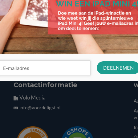
Contactinformatie
w
Volo Media
A
info@voordeligst.nl
Aa
v
I
O