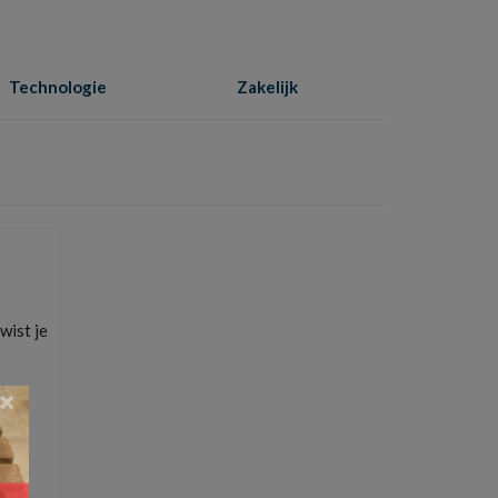
Technologie
Zakelijk
Home
»
behangexpert
wist je
×
ootste