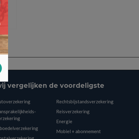
ij vergelijken de voordeligste
utoverzekering
Rechtsbijstandsverzekering
nsprakelijkheids-
Reisverzekering
erzekering
Energie
nboedelverzekering
Mobiel + abonnement
pstalverzekering