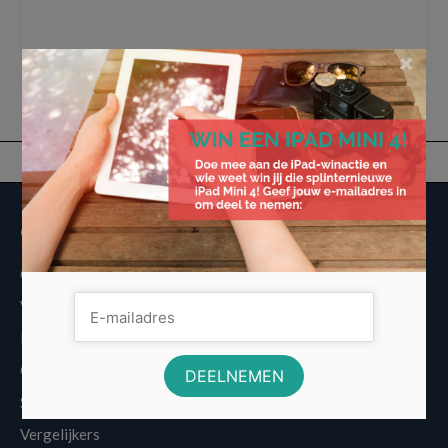
keywords
,
Meer klanten op een voordelige manier
,
naamsbekendheid
,
stoepborden
bedrukken
×
Overige informatie
Over Voordeligst.nl
Veelgestelde vragen
Disclaimer
Cookies
Sitemap
Vergelijkers