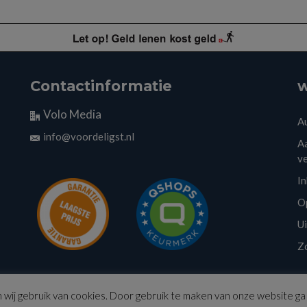
Contactinformatie
w
Volo Media
A
info@voordeligst.nl
Aa
v
I
O
U
Z
wij gebruik van cookies. Door gebruik te maken van onze website ga 