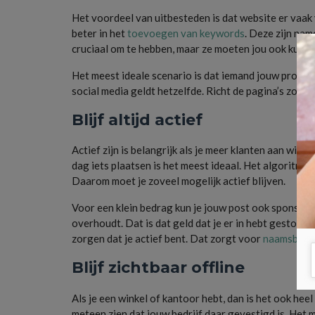
Het voordeel van uitbesteden is dat website er vaak 
beter in het
toevoegen van keywords
. Deze zijn nam
cruciaal om te hebben, maar ze moeten jou ook kunn
Het meest ideale scenario is dat iemand jouw product
social media geldt hetzelfde. Richt de pagina’s zo in
Blijf altijd actief
Actief zijn is belangrijk als je meer klanten aan wil 
dag iets plaatsen is het meest ideaal. Het algoritme 
Daarom moet je zoveel mogelijk actief blijven.
Voor een klein bedrag kun je jouw post ook sponsoren
overhoudt. Dat is dat geld dat je er in hebt gestop
zorgen dat je actief bent. Dat zorgt voor
naamsbeke
Blijf zichtbaar offline
Als je een winkel of kantoor hebt, dan is het ook hee
meteen zien dat jouw bedrijf daar gevestigd is. Het