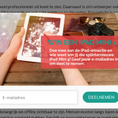
veel professioneler uit komt te zien. Daarnaast is zo’n ontwerper oo
elijk belangrijk om ook echt zichtbaar te zijn online. Een website is na
en vinden.
 zoekt op Google en dat jij als een van de eerste websites verschijnt
, dat ze ook op Google als een van de eerste bedrijven verschijnen.
trekken. Zorg dat je regelmatig iets plaatst op jouw social media kanale
op Facebook is bijvoorbeeld ingesteld dat niet iedereen jouw posts zi
 op social media. Het kan zomaar zijn dat je er een hoop klanten aan
t meer dan waard. Bovendien kun je er met een gesponsorde post ook 
ndheid
.
l belangrijk om offline zichtbaar te zijn. Mensen moeten langs lopen e
 moet hun aandacht trekken. Een blik op jouw winkel moet ze overhale