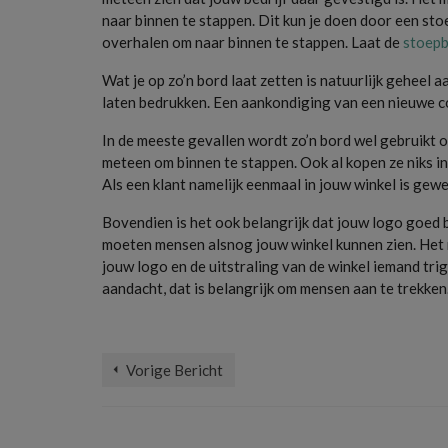
naar binnen te stappen. Dit kun je doen door een sto
overhalen om naar binnen te stappen. Laat de
stoepb
Wat je op zo’n bord laat zetten is natuurlijk geheel 
laten bedrukken. Een aankondiging van een nieuwe co
In de meeste gevallen wordt zo’n bord wel gebruikt 
meteen om binnen te stappen. Ook al kopen ze niks in j
Als een klant namelijk eenmaal in jouw winkel is gew
Bovendien is het ook belangrijk dat jouw logo goed 
moeten mensen alsnog jouw winkel kunnen zien. Het mo
jouw logo en de uitstraling van de winkel iemand tri
aandacht, dat is belangrijk om mensen aan te trekken
Ben zichtbaar online
,
black friday
,
Blijf zichtbaar offline
,
het toevoegen va
Vorige Bericht