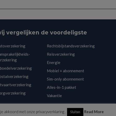
ij vergelijken de voordeligste
utoverzekering
Rechtsbijstandsverzekering
nsprakelijkheids-
Reisverzekering
erzekering
Energie
nboedelverzekering
Mobiel + abonnement
pstalverzekering
Sim-only abonnement
itvaartverzekering
Alles-in-1 pakket
orgverzekering
Vakantie
Klantenservice
Links
Disclaimer
Sitemap
Nieuwsbrief
je akkoord met onze privacyverklaring .
Read More
Sluiten