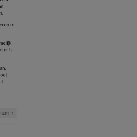
an
n.
ierop te
melijk
 er is.
an,
moet
el
richt