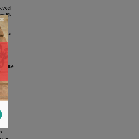
k veel
melijk
×
. Voor
n. Elke
et.
voor
n
n om