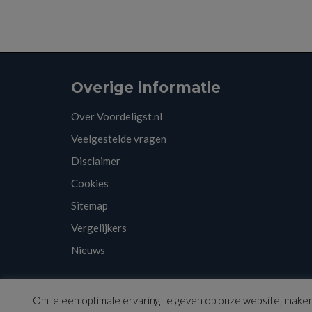
Overige informatie
Over Voordeligst.nl
Veelgestelde vragen
Disclaimer
Cookies
Sitemap
Vergelijkers
Nieuws
Copyright © 2026 | Voordeligst.nl
Om je een optimale ervaring te geven op onze website, maken 