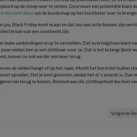
epbord op de stoep neer te zetten. Deze moet een potentiële klant d
orden bedrukken
om de boodschap op het bord beter over te brenge
aan jou. Black Friday komt eraan en dat zou een actie kunnen zijn om h
llectie kan ook een voorbeeld zijn.
om leuke aanbiedingen erop te vermelden. Dat overtuigd een klant na
ouw winkel, ben je wel zichtbaar voor ze. Dat is het belangrijkste wat
eest, komen ze ook eerder een keer terug.
boven de winkel hangt of op het raam. Mocht het bord niet buiten sta
et opvallen. Stel je bent gesloten, omdat het al ‘s avonds is. Dan 
ggeren om terug te komen. Besteed aan die zichtbaarheid dus heel ve
.
n keywords
,
Meer klanten op een voordelige manier
,
naamsbekendheid
,
stoepborden bedrukken
Volgende Be