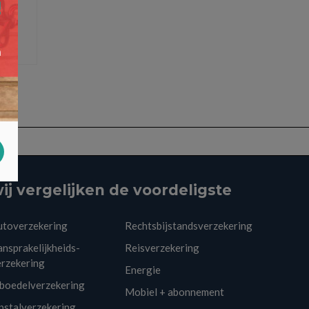
ij vergelijken de voordeligste
utoverzekering
Rechtsbijstandsverzekering
nsprakelijkheids-
Reisverzekering
erzekering
Energie
nboedelverzekering
Mobiel + abonnement
pstalverzekering