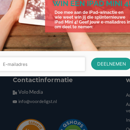
Contactinformatie
w
Volo Media
A
info@voordeligst.nl
Aa
v
I
O