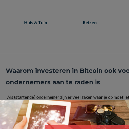
Huis & Tuin
Reizen
Waarom investeren in Bitcoin ook vo
ondernemers aan te raden is
Als (startende) ondernemer zijn er veel zaken waar je op moet le
Naast het toepassen van de juist SEO tips, …
Lees Meer
Bitcoin trading
,
Bitvavo
,
cryptocurrency
,
investeren in Bitcoin
,
Investeren voor Ondernemer
dalen van bitcoin