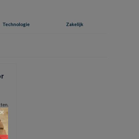
Technologie
Zakelijk
Home
»
Bitcoin trading
or
tten.
×
s
,
stijgen en