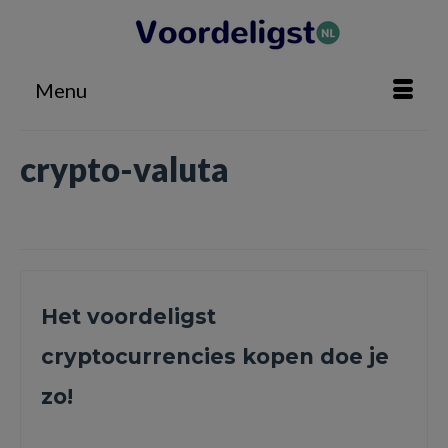
Menu
crypto-valuta
Home
»
crypto-valuta
Het voordeligst
cryptocurrencies kopen doe je
zo!