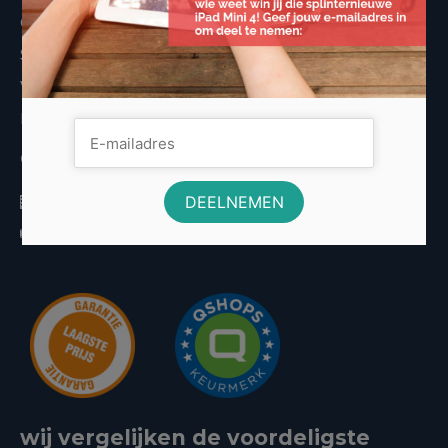
Cookies
Sitemap
Vergelijkers
Nieuws
Contactinformatie
Volo Media
info@voordeligst.nl
wij vergelijken de voordeligste