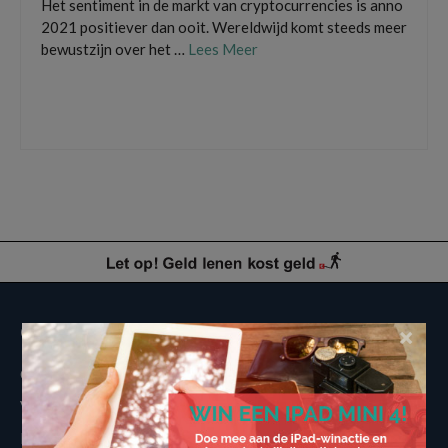
Het sentiment in de markt van cryptocurrencies is anno
2021 positiever dan ooit. Wereldwijd komt steeds meer
bewustzijn over het …
Lees Meer
crypto exchanges
,
crypto transacties
,
crypto-valuta
,
cryptocurrencies
,
Vergelijk
exchanges
,
voordeligst cryptocurrencies kopen
Overige informatie
×
Over Voordeligst.nl
Veelgestelde vragen
Disclaimer