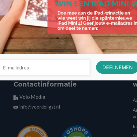
Contactinformatie
w
Volo Media
A
info@voordeligst.nl
Aa
v
I
O