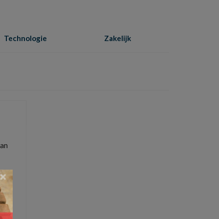
Technologie
Zakelijk
Home
»
decoratie
aan
×
erlamp
,