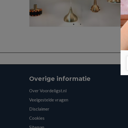
Overige informatie
Over Voordeligst.nl
Veelgestelde vragen
Disclaimer
Cookies
Sitemap