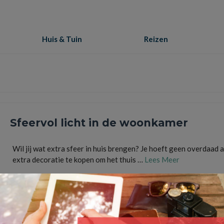
Huis & Tuin
Reizen
Sfeervol licht in de woonkamer
Wil jij wat extra sfeer in huis brengen? Je hoeft geen overdaad 
extra decoratie te kopen om het thuis …
Lees Meer
bureaulamp
,
decoratie
,
directlampen
,
plafondlamp
,
Sfeervol licht
,
tafellamp
,
verlichting
,
vlo
wandlamp
,
woonkamer