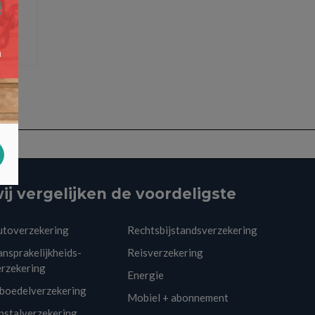
ij vergelijken de voordeligste
utoverzekering
Rechtsbijstandsverzekering
nsprakelijkheids-
Reisverzekering
erzekering
Energie
nboedelverzekering
Mobiel + abonnement
pstalverzekering