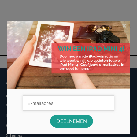
duurzaam
,
een nieuw magazijn duurzaam inrichten
,
het installeren van
zonnepanelen
,
Hoe maak je een duurzaam magazijn
,
Materiaal hergebruiken
,
mogelijkheden om te verduurzamen
,
Stellingstunt gebruikte palletstellingen
×
Overige informatie
Over Voordeligst.nl
Veelgestelde vragen
Disclaimer
Cookies
Sitemap