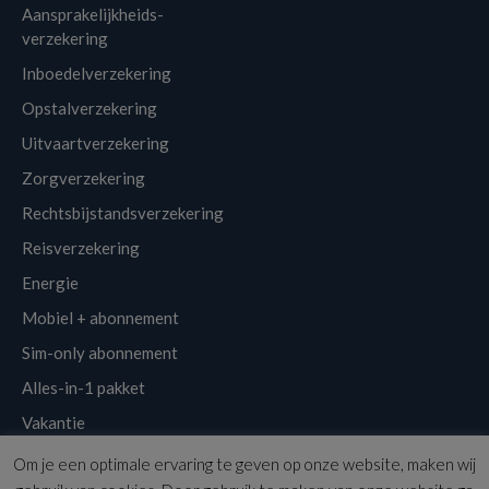
Aansprakelijkheids-
verzekering
Inboedelverzekering
Opstalverzekering
Uitvaartverzekering
Zorgverzekering
Rechtsbijstandsverzekering
Reisverzekering
Energie
Mobiel + abonnement
Sim-only abonnement
Alles-in-1 pakket
Vakantie
Om je een optimale ervaring te geven op onze website, maken wij
Klantenservice
Links
Disclaimer
Sitemap
Nieuwsbrief