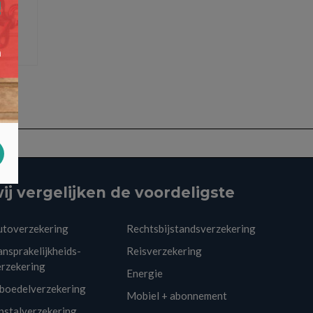
ij vergelijken de voordeligste
utoverzekering
Rechtsbijstandsverzekering
nsprakelijkheids-
Reisverzekering
erzekering
Energie
nboedelverzekering
Mobiel + abonnement
pstalverzekering