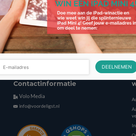
gas
,
leveringskosten
,
licht
,
netbeheerder
Contactinformatie
w
Volo Media
A
info@voordeligst.nl
Aa
v
I
O