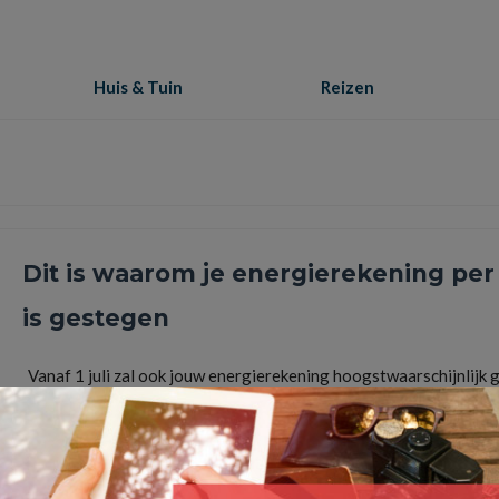
Huis & Tuin
Reizen
Dit is waarom je energierekening per 1
is gestegen
Vanaf 1 juli zal ook jouw energierekening hoogstwaarschijnlijk 
stijgen. Wat op zich opmerkelijk te noemen is aangezien de kost
Lees Meer
duurzame energie
,
elektriciteit
,
Energie
,
energiebelastingn
,
energieleverancier
,
energier