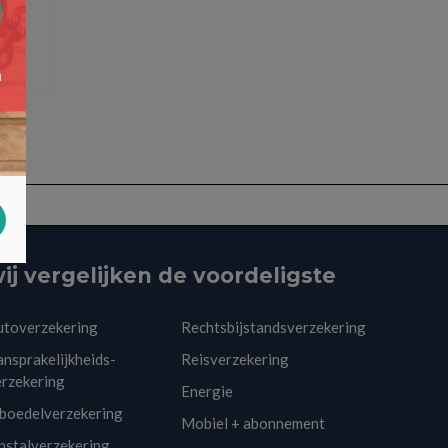
ij vergelijken de voordeligste
utoverzekering
Rechtsbijstandsverzekering
nsprakelijkheids-
Reisverzekering
erzekering
Energie
nboedelverzekering
Mobiel + abonnement
pstalverzekering