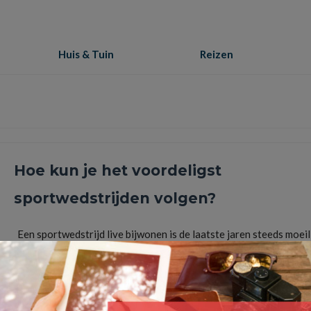
Huis & Tuin
Reizen
Hoe kun je het voordeligst
sportwedstrijden volgen?
Een sportwedstrijd live bijwonen is de laatste jaren steeds moeil
geworden. Supporters worden niet meer toegelaten op de tribu
…
Lees Meer
fans
,
gratis
,
online
,
sport
,
supporters