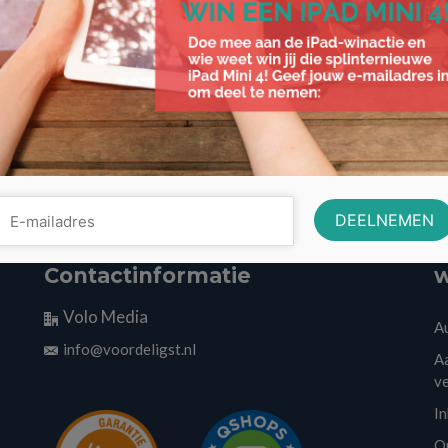
Contactinformatie
w
Volo Media
A
info@voordeligst.nl
Aa
v
I
O