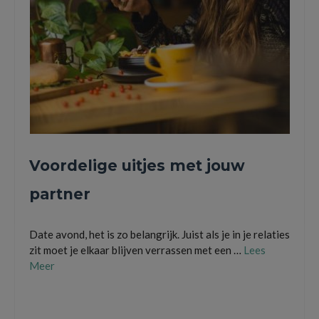
Voordelige uitjes met jouw
partner
Date avond, het is zo belangrijk. Juist als je in je relaties
zit moet je elkaar blijven verrassen met een …
Lees
Meer
Beste Casino’s Met Trustly 2021
,
casino
,
Geniet van het nieuwste online casino