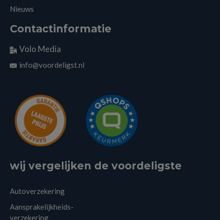
Nieuws
Contactinformatie
Volo Media
info@voordeligst.nl
wij vergelijken de voordeligste
Autoverzekering
Aansprakelijkheids-
verzekering