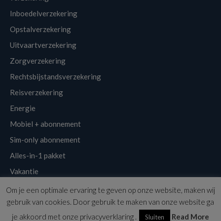
Inboedelverzekering
Opstalverzekering
Uitvaartverzekering
Zorgverzekering
Rechtsbijstandsverzekering
Reisverzekering
Energie
Mobiel + abonnement
Sim-only abonnement
Alles-in-1 pakket
Vakantie
Om je een optimale ervaring te geven op onze website, maken wij
Klantenservice
Links
Disclaimer
Sitemap
Nieuwsbrief
gebruik van cookies. Door gebruik te maken van onze website ga
Copyright © 2026 | Voordeligst.nl
je akkoord met onze privacyverklaring .
Read More
Sluiten