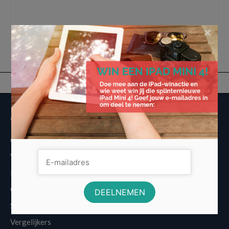
Ideal
,
gokkers
,
gokspel
,
Max Verstappen fan
,
met iDEAL betalen
,
online gokken
,
Racen als Max Verstappen
,
spelletje spelen
,
Voordelige uitjes met jouw partner
×
Overige informatie
Over Voordeligst.nl
Veelgestelde vragen
Disclaimer
Cookies
Sitemap
Vergelijkers