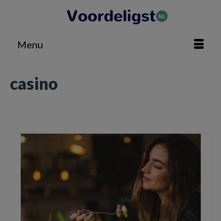
Menu
casino
Home
»
casino