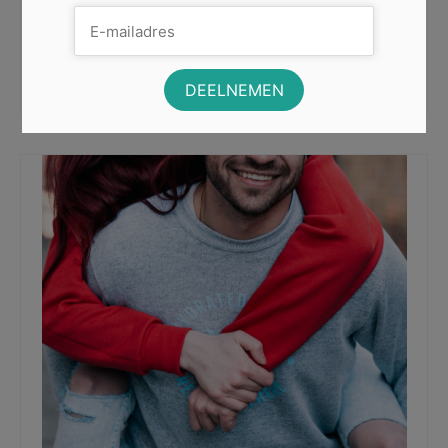
zijn. Waar …
Lees Meer
blackjack
,
casino
,
financieel
,
geld
,
gokken
,
poker
,
roulette
,
slots
,
sport
,
videoslots
,
wedden