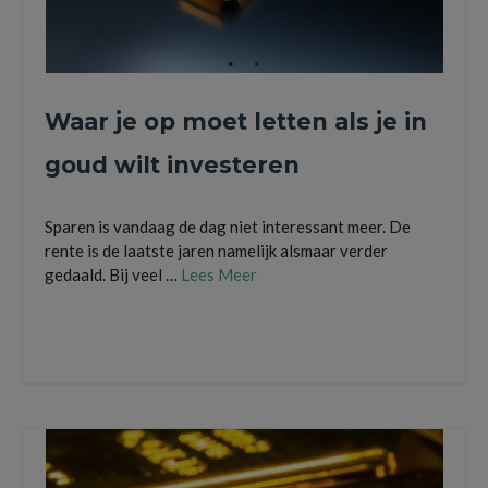
Waar je op moet letten als je in
goud wilt investeren
Sparen is vandaag de dag niet interessant meer. De
rente is de laatste jaren namelijk alsmaar verder
gedaald. Bij veel …
Lees Meer
Goud
,
gouden munten
,
goudexpert
,
goudprijs
,
goudprijs inkoop
,
goudstaven kopen
,
inkoop van goud
,
Investeren in Goud