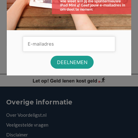
Heb je gouden sieraden of gouden munten in huis? Dan
is de kans aanwezig dat je dit geërfd hebt van …
Lees
Meer
Goud
,
goud inkoop
,
Goud verkopen
,
gouden munten
,
gouden sieraden
,
goudprijs
,
sieradenkistje
Overige informatie
Over Voordeligst.nl
Veelgestelde vragen
Disclaimer