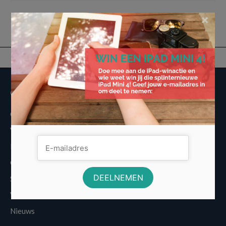
×
Overige informatie
Over Voordeligst.nl
Veelgestelde vragen
Disclaimer
Cookies
Sitemap
Vergelijkers
Nieuws