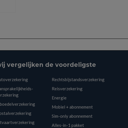
ij vergelijken de voordeligste
utoverzekering
Rechtsbijstandsverzekering
nsprakelijkheids-
Reisverzekering
erzekering
Energie
nboedelverzekering
Mobiel + abonnement
pstalverzekering
Sim-only abonnement
itvaartverzekering
Alles-in-1 pakket