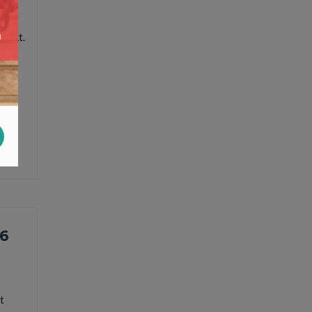
kijkt.
line
,
 6
t