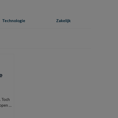
Technologie
Zakelijk
Home
»
internet
e
. Toch
lopen …