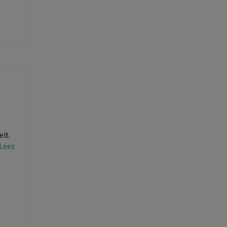
eit.
Lees
lijken
,