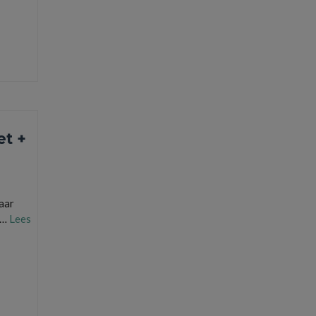
et +
aar
 …
Lees