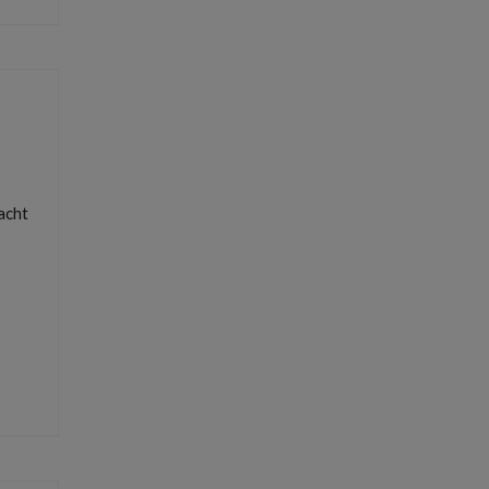
acht
nemer
,