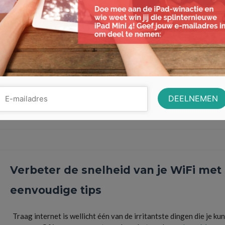
provider van Nederland
Je kijkt je ogen uit als je de vele internet providers op de markt be
En dan biedt iedere provider …
Lees Meer
internet
,
internetabonnement
,
internetprovider
,
internetsnelheid
,
internetverbinding
,
on
provider
,
starttarief
,
wifi
Verbeter de snelheid van je WiFi met
eenvoudige tips
Traag internet is wellicht één van de irritantste dingen die je kun