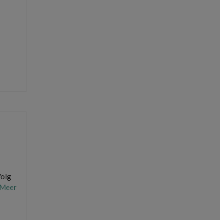
s
,
wifi
Volg
 Meer