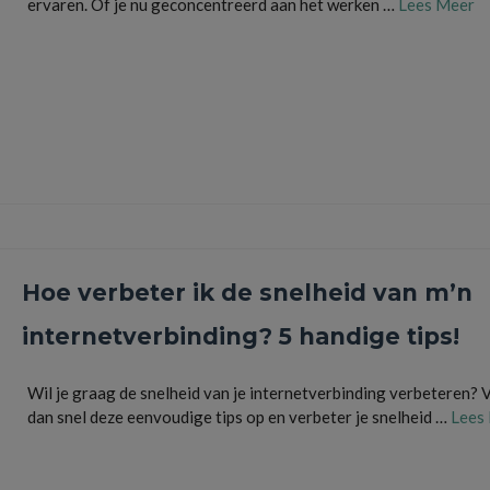
ervaren. Of je nu geconcentreerd aan het werken …
Lees Meer
brandbreedte
,
huishoudelijke apparaten
,
internet
,
internetsnelheid
,
modem
,
stoorzender
Hoe verbeter ik de snelheid van m’n
internetverbinding? 5 handige tips!
Wil je graag de snelheid van je internetverbinding verbeteren? 
dan snel deze eenvoudige tips op en verbeter je snelheid …
Lees
internet
,
internetverbinding
,
provider
,
snelheid
,
speedtest
,
spyware
,
virus