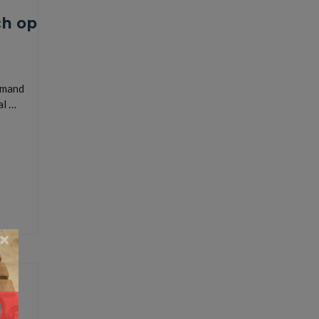
ch op
iemand
al …
×