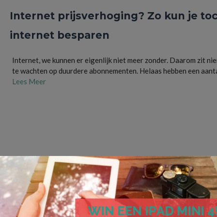
Internet prijsverhoging? Zo kun je to
internet besparen
Internet, we kunnen er eigenlijk niet meer zonder. Daarom zit n
te wachten op duurdere abonnementen. Helaas hebben een aant
Lees Meer
internet
,
internetabonnement
,
internetprijs
,
internetprovider
,
internetsnelheid
,
pakket
,
prijsverhoging
,
vergelijken
,
vergelijker
De goedkoopste en beste internet