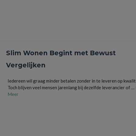
besparen
,
energiekosten
,
financiële tips
,
geld besparen
,
huishoudbudget
,
internet
,
telefoonabonnement
,
vaste lasten
,
vergelijken
,
verzekeringen
Slim Wonen Begint met Bewust
Vergelijken
Iedereen wil graag minder betalen zonder in te leveren op kwalit
Toch blijven veel mensen jarenlang bij dezelfde leverancier of …
Meer
besparen
,
Energie
,
financieel
,
geld besparen
,
huishoudbudget
,
internet
,
vaste lasten
,
verge
verzekeringen
,
voordelig wonen