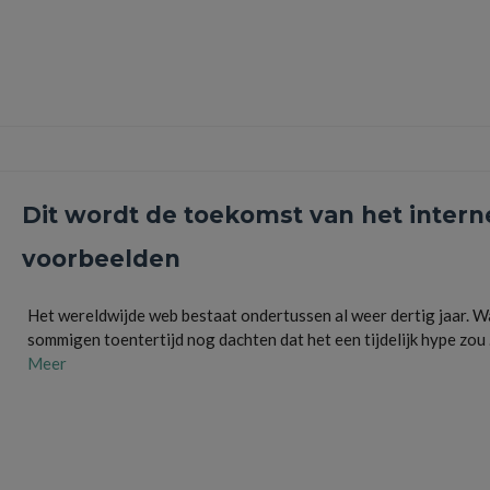
Dit wordt de toekomst van het intern
voorbeelden
Het wereldwijde web bestaat ondertussen al weer dertig jaar. W
sommigen toentertijd nog dachten dat het een tijdelijk hype zou
Meer
communiceren
,
internet
,
internet of things
,
slimme apparaten
,
wereldwijde web