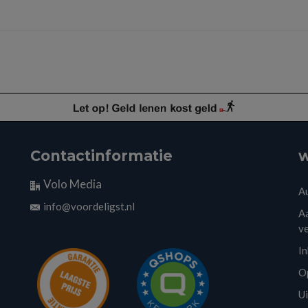
Contactinformatie
w
Volo Media
A
info@voordeligst.nl
Aa
v
I
O
U