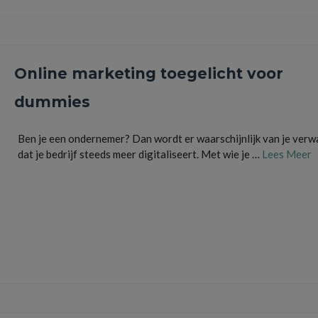
Online marketing toegelicht voor
dummies
Ben je een ondernemer? Dan wordt er waarschijnlijk van je verw
dat je bedrijf steeds meer digitaliseert. Met wie je …
Lees Meer
communicatie
,
digitaal
,
digitale marketing
,
internet
,
internetmarketing
,
marketing
,
onder
online
,
online marketing
,
social media
,
strategie
,
tips
,
website