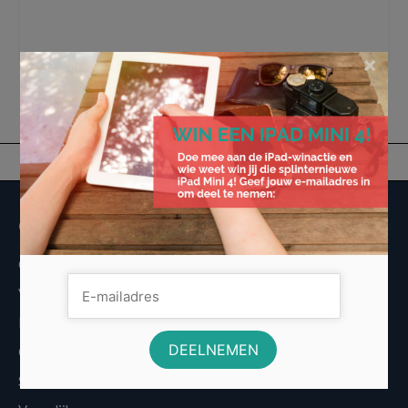
backpack
,
Eastpak
,
Een kwalitatieve tas
,
Kampeer Spullen Comfortabel
Meenemen
,
Weekendtassen
×
Overige informatie
Over Voordeligst.nl
Veelgestelde vragen
Disclaimer
Cookies
Sitemap