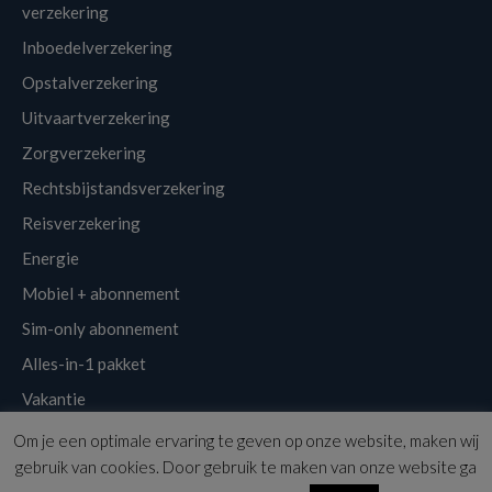
verzekering
Inboedelverzekering
Opstalverzekering
Uitvaartverzekering
Zorgverzekering
Rechtsbijstandsverzekering
Reisverzekering
Energie
Mobiel + abonnement
Sim-only abonnement
Alles-in-1 pakket
Vakantie
Om je een optimale ervaring te geven op onze website, maken wij
Klantenservice
Links
Disclaimer
Sitemap
Nieuwsbrief
gebruik van cookies. Door gebruik te maken van onze website ga