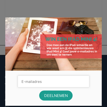
koophandel
,
kleurgeving
,
ontwerp
,
optimalisatie
,
professionele website
,
programeren
,
seo
,
seo bureau
,
seo specialist
,
sleutelwoorden
,
tomahawk
,
tomahawk.com
,
traffic
,
vormgeving
,
webshop
,
website
,
website bezoekers
,
website
bouwen
,
websitemaker
,
websiteontwerp
,
zoekmachine optimalisatie
×
Overige informatie
Over Voordeligst.nl
Veelgestelde vragen
Disclaimer
Cookies