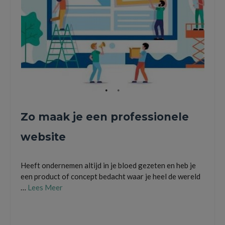
Zo maak je een professionele
website
Heeft ondernemen altijd in je bloed gezeten en heb je
een product of concept bedacht waar je heel de wereld
…
Lees Meer
bedrijfsnaam
,
content
,
domeinnaam
,
e-mailadres
,
hosting
,
jouw website
,
kamer van