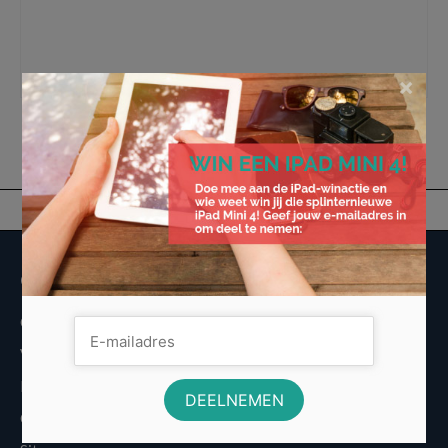
koophandel
,
kleurgeving
,
ontwerp
,
optimalisatie
,
professionele website
,
programeren
,
seo
,
seo bureau
,
seo specialist
,
sleutelwoorden
,
tomahawk
,
tomahawk.com
,
traffic
,
vormgeving
,
webshop
,
website
,
website bezoekers
,
website
bouwen
,
websitemaker
,
websiteontwerp
,
zoekmachine optimalisatie
×
Overige informatie
Over Voordeligst.nl
Veelgestelde vragen
Disclaimer
Cookies