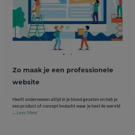
Zo maak je een professionele
website
Heeft ondernemen altijd in je bloed gezeten en heb je
een product of concept bedacht waar je heel de wereld
…
Lees Meer
bedrijfsnaam
,
content
,
domeinnaam
,
e-mailadres
,
hosting
,
jouw website
,
kamer van