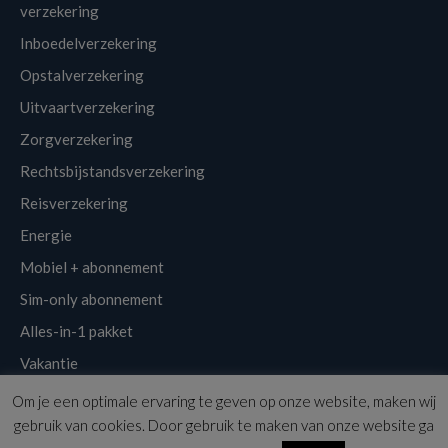
verzekering
Inboedelverzekering
Opstalverzekering
Uitvaartverzekering
Zorgverzekering
Rechtsbijstandsverzekering
Reisverzekering
Energie
Mobiel + abonnement
Sim-only abonnement
Alles-in-1 pakket
Vakantie
Om je een optimale ervaring te geven op onze website, maken wij
Klantenservice
Links
Disclaimer
Sitemap
Nieuwsbrief
gebruik van cookies. Door gebruik te maken van onze website ga