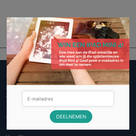
cappuccino
,
espresso
,
koffie
,
koffieleverancier Gio
,
koffiemachine
,
latte macchiato
,
ristretto
,
wiener melange
×
Overige informatie
Over Voordeligst.nl
Veelgestelde vragen
Disclaimer
Cookies
Sitemap