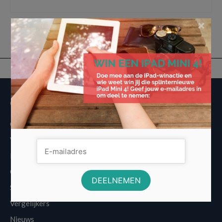
kredietverstrekker
,
lening
,
Lening Aanvragen
,
Wat wil je bereiken met een lening
×
Overige informatie
Over Voordeligst.nl
Veelgestelde vragen
Disclaimer
Cookies
Sitemap
Vergelijkers
Nieuws